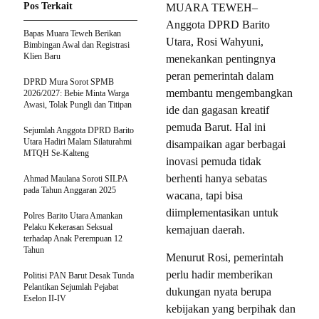
Pos Terkait
MUARA TEWEH–
Anggota DPRD Barito
Bapas Muara Teweh Berikan
Utara, Rosi Wahyuni,
Bimbingan Awal dan Registrasi
Klien Baru
menekankan pentingnya
peran pemerintah dalam
DPRD Mura Sorot SPMB
membantu mengembangkan
2026/2027: Bebie Minta Warga
Awasi, Tolak Pungli dan Titipan
ide dan gagasan kreatif
pemuda Barut. Hal ini
Sejumlah Anggota DPRD Barito
Utara Hadiri Malam Silaturahmi
disampaikan agar berbagai
MTQH Se-Kalteng
inovasi pemuda tidak
berhenti hanya sebatas
Ahmad Maulana Soroti SILPA
pada Tahun Anggaran 2025
wacana, tapi bisa
diimplementasikan untuk
Polres Barito Utara Amankan
Pelaku Kekerasan Seksual
kemajuan daerah.
terhadap Anak Perempuan 12
Tahun
Menurut Rosi, pemerintah
perlu hadir memberikan
Politisi PAN Barut Desak Tunda
Pelantikan Sejumlah Pejabat
dukungan nyata berupa
Eselon II-IV
kebijakan yang berpihak dan