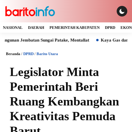
NASIONAL
DAERAH
PEMERINTAH KABUPATEN
DPRD
EKON
 Jembatan Sungai Patake, Montallat
Kaya Gas dan Batu Bara
Beranda
/
DPRD
/
Barito Utara
Legislator Minta
Pemerintah Beri
Ruang Kembangkan
Kreativitas Pemuda
Barut