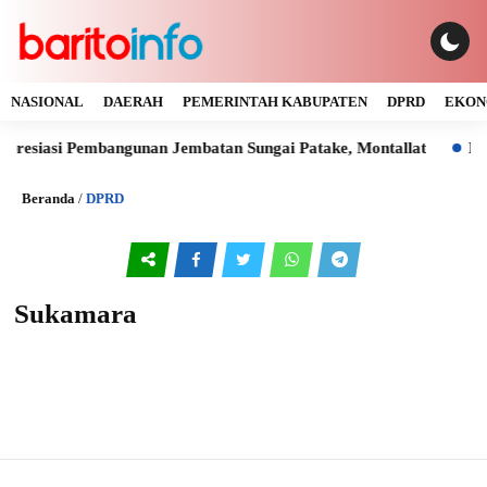
NASIONAL
DAERAH
PEMERINTAH KABUPATEN
DPRD
EKON
presiasi Pembangunan Jembatan Sungai Patake, Montallat
Kay
Beranda
/
DPRD
Sukamara