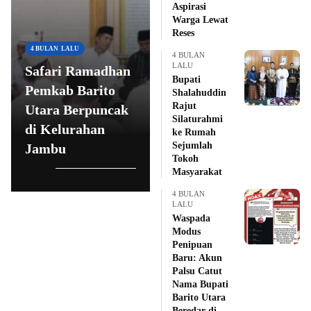
Aspirasi
5 BULAN LALU
Warga Lewat
Fraksi di DPRD
Reses
Barito Utara
G
4 BULAN LALU
4 BULAN
LALU
Safari Ramadhan
Sampaikan
Q
Bupati
Pemkab Barito
Pandangan Umum
J
Shalahuddin
Rajut
Utara Berpuncak
Terhadap Lima
S
Silaturahmi
di Kelurahan
Raperda Usulan
H
ke Rumah
Sejumlah
Jambu
Pemkab
I
Tokoh
Masyarakat
4 BULAN
LALU
Waspada
Modus
Penipuan
Baru: Akun
Palsu Catut
Nama Bupati
Barito Utara
Beredar di