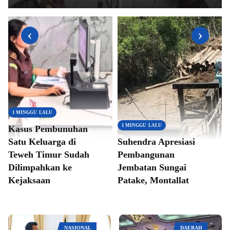
‹
›
1 MINGGU LALU
1 MINGGU LALU
Kasus Pembunuhan
Satu Keluarga di
Suhendra Apresiasi
Teweh Timur Sudah
Pembangunan
Dilimpahkan ke
Jembatan Sungai
Kejaksaan
Patake, Montallat
NASIONAL
DAERAH