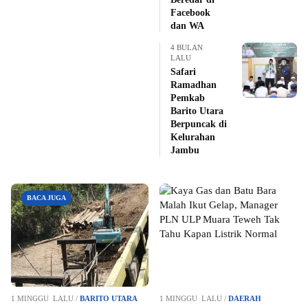
Facebook
dan WA
4 BULAN
LALU
Safari
Ramadhan
Pemkab
Barito Utara
Berpuncak di
Kelurahan
Jambu
BACA JUGA
1 MINGGU LALU /
BARITO UTARA
1 MINGGU LALU /
DAERAH