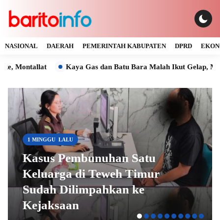
NASIONAL
DAERAH
PEMERINTAH KABUPATEN
DPRD
EKON
t
Kaya Gas dan Batu Bara Malah Ikut Gelap, Manager PLN U
1 MINGGU LALU
Kasus Pembunuhan Satu
Keluarga di Teweh Timur
Sudah Dilimpahkan ke
Kejaksaan