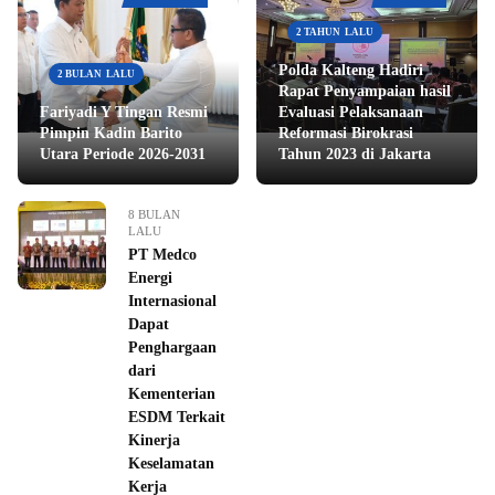
2 TAHUN LALU
Polda Kalteng Hadiri
2 BULAN LALU
Rapat Penyampaian hasil
Fariyadi Y Tingan Resmi
Evaluasi Pelaksanaan
Pimpin Kadin Barito
Reformasi Birokrasi
Utara Periode 2026-2031
Tahun 2023 di Jakarta
8 BULAN
LALU
PT Medco
Energi
Internasional
Dapat
Penghargaan
dari
Kementerian
ESDM Terkait
Kinerja
Keselamatan
Kerja