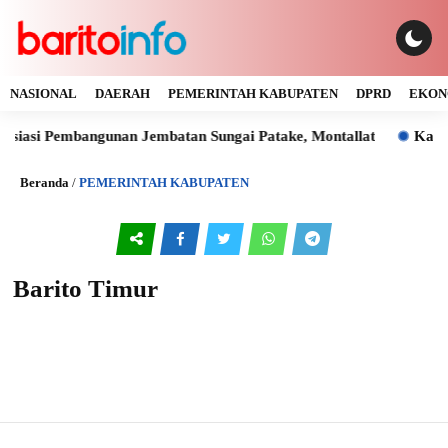
NASIONAL
DAERAH
PEMERINTAH KABUPATEN
DPRD
EKON
esiasi Pembangunan Jembatan Sungai Patake, Montallat
Kaya 
Beranda
/
PEMERINTAH KABUPATEN
Barito Timur