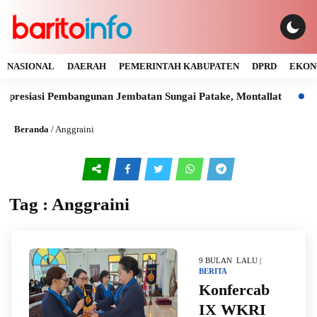
NASIONAL
DAERAH
PEMERINTAH KABUPATEN
DPRD
EKON
presiasi Pembangunan Jembatan Sungai Patake, Montallat
Kay
Beranda
/
Anggraini
Tag : Anggraini
9 BULAN LALU |
BERITA
Konfercab
IX WKRI