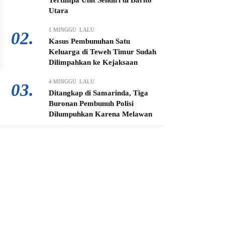
Tertimpa Unit Sendiri di Barito
Utara
1 MINGGU LALU
02.
Kasus Pembunuhan Satu
Keluarga di Teweh Timur Sudah
Dilimpahkan ke Kejaksaan
4 MINGGU LALU
03.
Ditangkap di Samarinda, Tiga
Buronan Pembunuh Polisi
Dilumpuhkan Karena Melawan
3 MINGGU LALU
04.
Bupati Shalahuddin Turun
Langsung di Tengah Debu, PT.
BBN-NIPINDO Diberi
Ultimatum Perbaiki Jalan Rusak
1 MINGGU LALU
05.
Kaya Gas dan Batu Bara Malah
Ikut Gelap, Manager PLN ULP