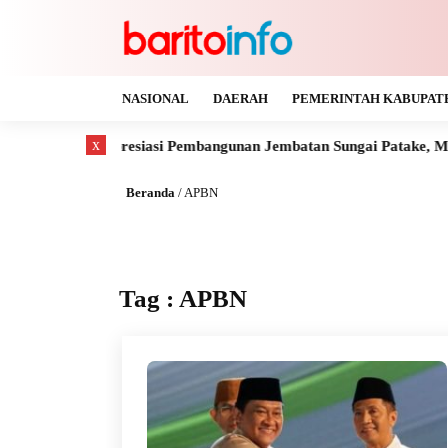
NASIONAL
DAERAH
PEMERINTAH KABUPAT
x
Suhendra Apresiasi Pembangunan Jembatan Sungai Patake, Montall
Beranda
/
APBN
Tag : APBN