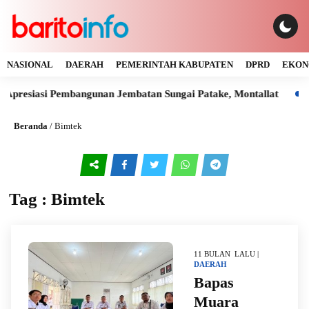
NASIONAL
DAERAH
PEMERINTAH KABUPATEN
DPRD
EKON
Apresiasi Pembangunan Jembatan Sungai Patake, Montallat
Ka
Beranda
/
Bimtek
Tag : Bimtek
11 BULAN LALU |
DAERAH
Bapas
Muara