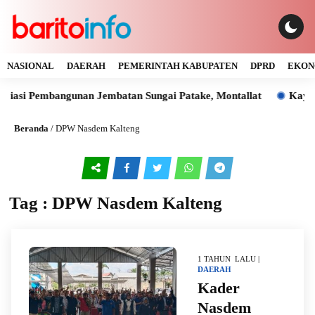
NASIONAL
DAERAH
PEMERINTAH KABUPATEN
DPRD
EKON
siasi Pembangunan Jembatan Sungai Patake, Montallat
Kaya G
Beranda
/
DPW Nasdem Kalteng
Tag : DPW Nasdem Kalteng
1 TAHUN LALU |
DAERAH
Kader
Nasdem