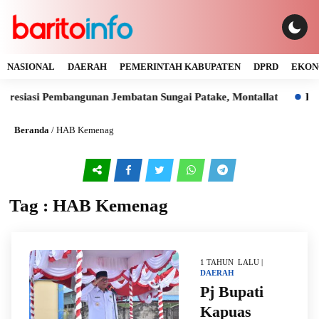
NASIONAL
DAERAH
PEMERINTAH KABUPATEN
DPRD
EKON
resiasi Pembangunan Jembatan Sungai Patake, Montallat
Kay
Beranda
/
HAB Kemenag
Tag : HAB Kemenag
1 TAHUN LALU |
DAERAH
Pj Bupati
Kapuas