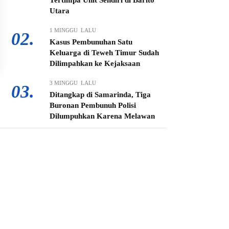
Tertimpa Unit Sendiri di Barito
Utara
1 MINGGU LALU
02.
Kasus Pembunuhan Satu
Keluarga di Teweh Timur Sudah
Dilimpahkan ke Kejaksaan
3 MINGGU LALU
03.
Ditangkap di Samarinda, Tiga
Buronan Pembunuh Polisi
Dilumpuhkan Karena Melawan
4 MINGGU LALU
04.
Wabup Felix Sonadie Y Tingan
Ajak Gereja Bentengi Generasi
Muda dari Narkoba
3 MINGGU LALU
05.
Bupati Shalahuddin Turun
Langsung di Tengah Debu, PT.
BBN-NIPINDO Diberi