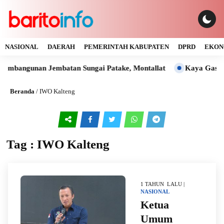
NASIONAL
DAERAH
PEMERINTAH KABUPATEN
DPRD
EKON
mbangunan Jembatan Sungai Patake, Montallat
Kaya Gas dan 
Beranda
/
IWO Kalteng
Tag : IWO Kalteng
1 TAHUN LALU |
NASIONAL
Ketua
Umum