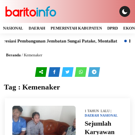
NASIONAL
DAERAH
PEMERINTAH KABUPATEN
DPRD
EKON
resiasi Pembangunan Jembatan Sungai Patake, Montallat
Kaya
Beranda
/
Kemenaker
Tag : Kemenaker
1 TAHUN LALU |
DAERAH
NASIONAL
Sejumlah
Karyawan