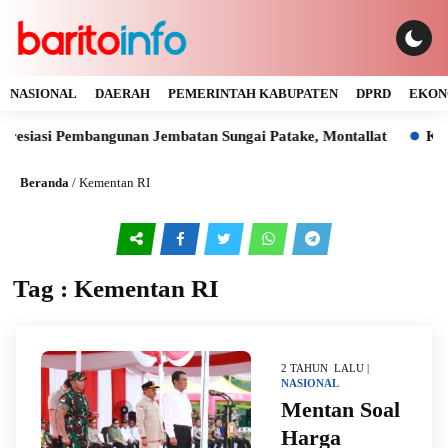
NASIONAL
DAERAH
PEMERINTAH KABUPATEN
DPRD
EKON
esiasi Pembangunan Jembatan Sungai Patake, Montallat
Kaya
Beranda
/
Kementan RI
Tag : Kementan RI
2 TAHUN LALU |
NASIONAL
Mentan Soal
Harga