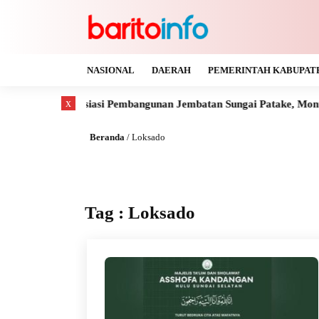
NASIONAL
DAERAH
PEMERINTAH KABUPAT
x
uhendra Apresiasi Pembangunan Jembatan Sungai Patake, Montallat
Beranda
/
Loksado
Tag : Loksado