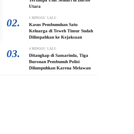
Tertimpa Unit Sendiri di Barito
Utara
1 MINGGU LALU
02.
Kasus Pembunuhan Satu
Keluarga di Teweh Timur Sudah
Dilimpahkan ke Kejaksaan
4 MINGGU LALU
03.
Ditangkap di Samarinda, Tiga
Buronan Pembunuh Polisi
Dilumpuhkan Karena Melawan
3 MINGGU LALU
04.
Bupati Shalahuddin Turun
Langsung di Tengah Debu, PT.
BBN-NIPINDO Diberi
Ultimatum Perbaiki Jalan Rusak
1 MINGGU LALU
05.
Kaya Gas dan Batu Bara Malah
Ikut Gelap, Manager PLN ULP