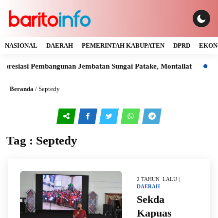
NASIONAL
DAERAH
PEMERINTAH KABUPATEN
DPRD
EKON
presiasi Pembangunan Jembatan Sungai Patake, Montallat
Kay
Beranda
/
Septedy
Tag : Septedy
2 TAHUN LALU |
DAERAH
Sekda
Kapuas