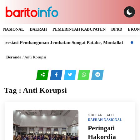
NASIONAL
DAERAH
PEMERINTAH KABUPATEN
DPRD
EKON
resiasi Pembangunan Jembatan Sungai Patake, Montallat
Kay
Beranda
/
Anti Korupsi
Tag : Anti Korupsi
8 BULAN LALU |
DAERAH
NASIONAL
Peringati
Hakordia