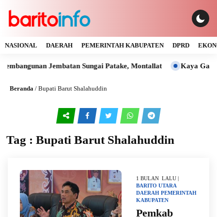
NASIONAL
DAERAH
PEMERINTAH KABUPATEN
DPRD
EKON
angunan Jembatan Sungai Patake, Montallat
Kaya Gas dan Ba
Beranda
/
Bupati Barut Shalahuddin
Tag : Bupati Barut Shalahuddin
1 BULAN LALU |
BARITO UTARA
DAERAH
PEMERINTAH
KABUPATEN
Pemkab