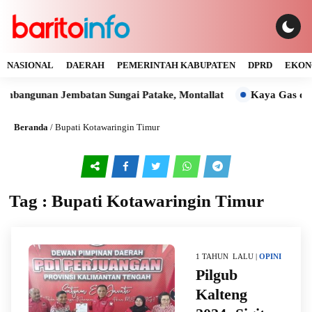
NASIONAL
DAERAH
PEMERINTAH KABUPATEN
DPRD
EKON
embangunan Jembatan Sungai Patake, Montallat
Kaya Gas dan 
Beranda
/
Bupati Kotawaringin Timur
Tag : Bupati Kotawaringin Timur
1 TAHUN LALU |
OPINI
Pilgub
Kalteng