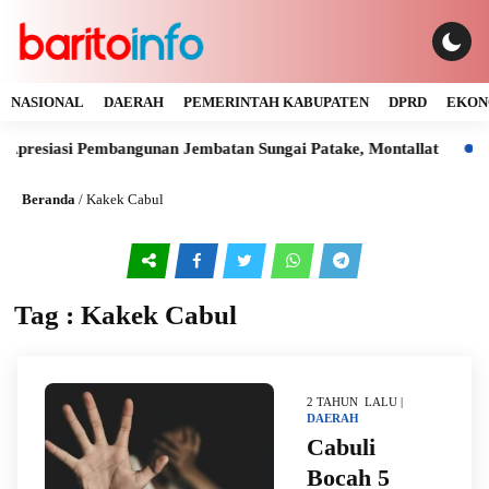
NASIONAL
DAERAH
PEMERINTAH KABUPATEN
DPRD
EKON
Apresiasi Pembangunan Jembatan Sungai Patake, Montallat
Ka
Beranda
/
Kakek Cabul
Tag : Kakek Cabul
2 TAHUN LALU |
DAERAH
Cabuli
Bocah 5