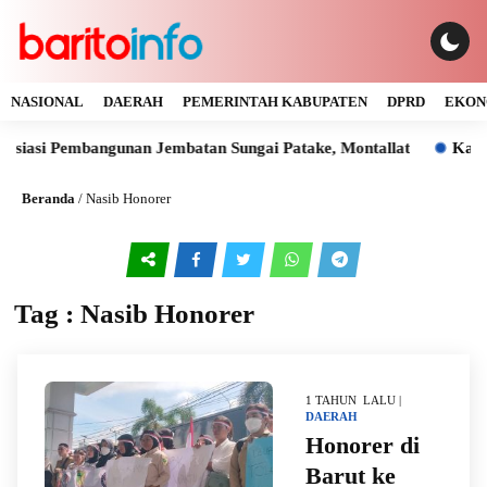
NASIONAL
DAERAH
PEMERINTAH KABUPATEN
DPRD
EKON
siasi Pembangunan Jembatan Sungai Patake, Montallat
Kaya G
Beranda
/
Nasib Honorer
Tag : Nasib Honorer
1 TAHUN LALU |
DAERAH
Honorer di
Barut ke