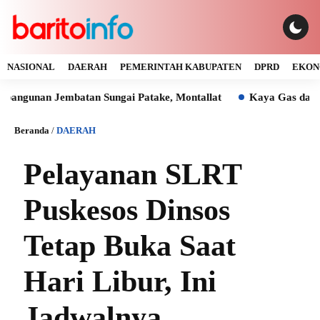
NASIONAL
DAERAH
PEMERINTAH KABUPATEN
DPRD
EKON
unan Jembatan Sungai Patake, Montallat
Kaya Gas dan Batu 
Beranda
/
DAERAH
Pelayanan SLRT
Puskesos Dinsos
Tetap Buka Saat
Hari Libur, Ini
Jadwalnya