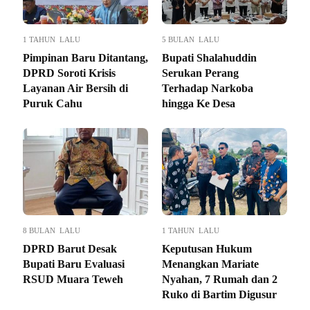
1 TAHUN LALU
5 BULAN LALU
Pimpinan Baru Ditantang,
Bupati Shalahuddin
DPRD Soroti Krisis
Serukan Perang
Layanan Air Bersih di
Terhadap Narkoba
Puruk Cahu
hingga Ke Desa
8 BULAN LALU
1 TAHUN LALU
DPRD Barut Desak
Keputusan Hukum
Bupati Baru Evaluasi
Menangkan Mariate
RSUD Muara Teweh
Nyahan, 7 Rumah dan 2
Ruko di Bartim Digusur