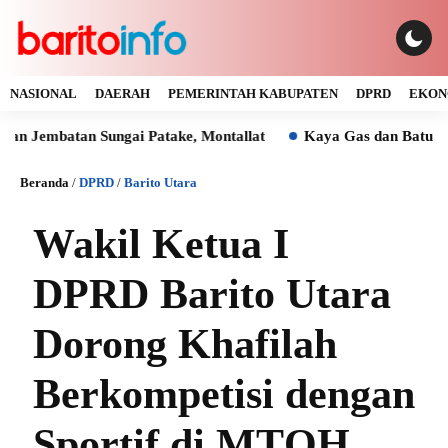
NASIONAL
DAERAH
PEMERINTAH KABUPATEN
DPRD
EKON
tan Sungai Patake, Montallat
Kaya Gas dan Batu Bara Malah
Beranda
/
DPRD
/
Barito Utara
Wakil Ketua I
DPRD Barito Utara
Dorong Khafilah
Berkompetisi dengan
Sportif di MTQH