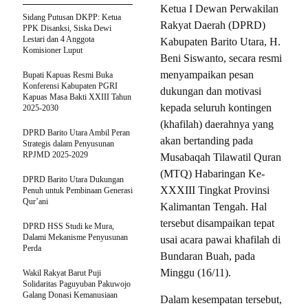
Ketua I Dewan Perwakilan
Sidang Putusan DKPP: Ketua
Rakyat Daerah (DPRD)
PPK Disanksi, Siska Dewi
Lestari dan 4 Anggota
Kabupaten Barito Utara, H.
Komisioner Luput
Beni Siswanto, secara resmi
menyampaikan pesan
Bupati Kapuas Resmi Buka
Konferensi Kabupaten PGRI
dukungan dan motivasi
Kapuas Masa Bakti XXIII Tahun
kepada seluruh kontingen
2025-2030
(khafilah) daerahnya yang
DPRD Barito Utara Ambil Peran
akan bertanding pada
Strategis dalam Penyusunan
RPJMD 2025-2029
Musabaqah Tilawatil Quran
(MTQ) Habaringan Ke-
DPRD Barito Utara Dukungan
XXXIII Tingkat Provinsi
Penuh untuk Pembinaan Generasi
Qur’ani
Kalimantan Tengah. Hal
tersebut disampaikan tepat
DPRD HSS Studi ke Mura,
Dalami Mekanisme Penyusunan
usai acara pawai khafilah di
Perda
Bundaran Buah, pada
Minggu (16/11).
Wakil Rakyat Barut Puji
Solidaritas Paguyuban Pakuwojo
Galang Donasi Kemanusiaan
Dalam kesempatan tersebut,