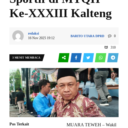
Ke-XXXIII Kalteng
redaksi
0
BARITO UTARA
DPRD
16 Nov 2025 19:12
310
3 MENIT MEMBACA
Pos Terkait
MUARA TEWEH – Wakil