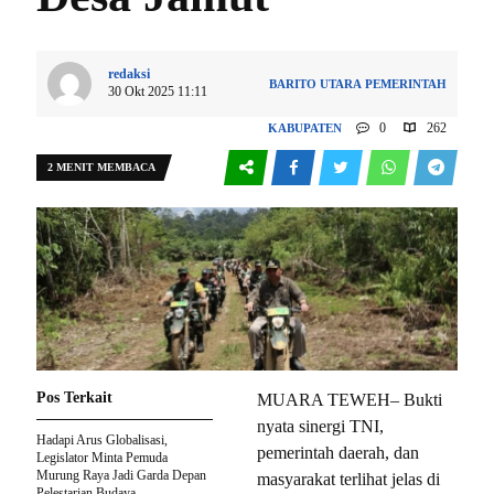
redaksi
BARITO UTARA
PEMERINTAH
30 Okt 2025 11:11
0
262
KABUPATEN
2 MENIT MEMBACA
Pos Terkait
MUARA TEWEH– Bukti
nyata sinergi TNI,
Hadapi Arus Globalisasi,
pemerintah daerah, dan
Legislator Minta Pemuda
Murung Raya Jadi Garda Depan
masyarakat terlihat jelas di
Pelestarian Budaya