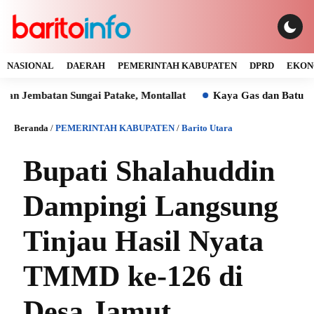
NASIONAL
DAERAH
PEMERINTAH KABUPATEN
DPRD
EKON
tan Sungai Patake, Montallat
Kaya Gas dan Batu Bara Mala
Beranda
/
PEMERINTAH KABUPATEN
/
Barito Utara
Bupati Shalahuddin
Dampingi Langsung
Tinjau Hasil Nyata
TMMD ke-126 di
Desa Jamut