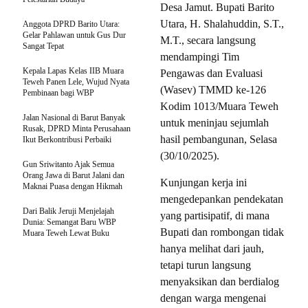
Desa Jamut. Bupati Barito
Utara, H. Shalahuddin, S.T.,
Anggota DPRD Barito Utara:
Gelar Pahlawan untuk Gus Dur
M.T., secara langsung
Sangat Tepat
mendampingi Tim
Kepala Lapas Kelas IIB Muara
Pengawas dan Evaluasi
Teweh Panen Lele, Wujud Nyata
(Wasev) TMMD ke-126
Pembinaan bagi WBP
Kodim 1013/Muara Teweh
Jalan Nasional di Barut Banyak
untuk meninjau sejumlah
Rusak, DPRD Minta Perusahaan
hasil pembangunan, Selasa
Ikut Berkontribusi Perbaiki
(30/10/2025).
Gun Sriwitanto Ajak Semua
Orang Jawa di Barut Jalani dan
Kunjungan kerja ini
Maknai Puasa dengan Hikmah
mengedepankan pendekatan
Dari Balik Jeruji Menjelajah
yang partisipatif, di mana
Dunia: Semangat Baru WBP
Bupati dan rombongan tidak
Muara Teweh Lewat Buku
hanya melihat dari jauh,
tetapi turun langsung
menyaksikan dan berdialog
dengan warga mengenai