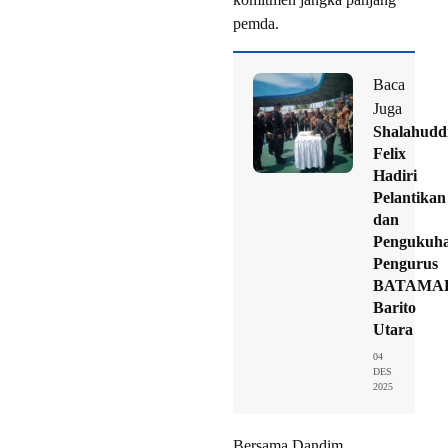
pemda.
Baca
Juga
Shalahudd
Felix
Hadiri
Pelantikan
dan
Pengukuh
Pengurus
BATAMA
Barito
Utara
04
DES
2025
Bersama Dandim