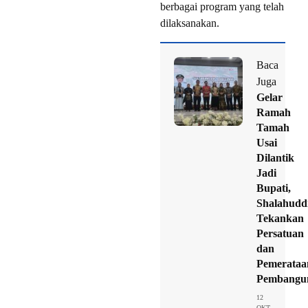
berbagai program yang telah
dilaksanakan.
Baca
Juga
Gelar
Ramah
Tamah
Usai
Dilantik
Jadi
Bupati,
Shalahudd
Tekankan
Persatuan
dan
Pemerataa
Pembangu
12
OKT