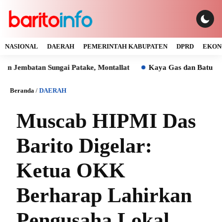
NASIONAL
DAERAH
PEMERINTAH KABUPATEN
DPRD
EKON
an Sungai Patake, Montallat
Kaya Gas dan Batu Bara Malah
Beranda
/
DAERAH
Muscab HIPMI Das
Barito Digelar:
Ketua OKK
Berharap Lahirkan
Pengusaha Lokal