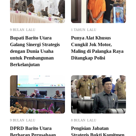
9 BULAN LALU
1 TAHUN LALU
Bupati Barito Utara
Punya Alat Khusus
Galang Sinergi Strategis
Cungkil Jok Motor,
dengan Dunia Usaha
Maling di Palangka Raya
untuk Pembangunan
Ditangkap Polisi
Berkelanjutan
9 BULAN LALU
8 BULAN LALU
DPRD Barito Utara
Pengisian Jabatan
Berharap Perusahaan
Strategis Bukti Komitmen