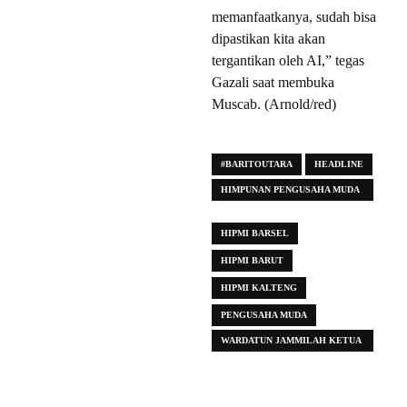
memanfaatkanya, sudah bisa
dipastikan kita akan
tergantikan oleh AI,” tegas
Gazali saat membuka
Muscab. (Arnold/red)
#BARITOUTARA
HEADLINE
HIMPUNAN PENGUSAHA MUDA
INDONESIA
HIPMI BARSEL
HIPMI BARUT
HIPMI KALTENG
PENGUSAHA MUDA
WARDATUN JAMMILAH KETUA
HIPMI