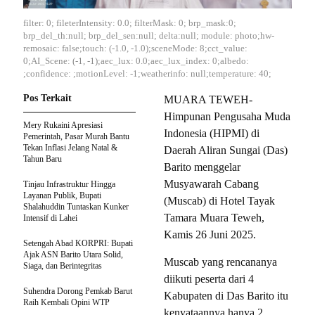
filter: 0; fileterIntensity: 0.0; filterMask: 0; brp_mask:0;
brp_del_th:null; brp_del_sen:null; delta:null; module: photo;hw-
remosaic: false;touch: (-1.0, -1.0);sceneMode: 8;cct_value:
0;AI_Scene: (-1, -1);aec_lux: 0.0;aec_lux_index: 0;albedo:
;confidence: ;motionLevel: -1;weatherinfo: null;temperature: 40;
Pos Terkait
MUARA TEWEH-
Himpunan Pengusaha Muda
Mery Rukaini Apresiasi
Indonesia (HIPMI) di
Pemerintah, Pasar Murah Bantu
Tekan Inflasi Jelang Natal &
Daerah Aliran Sungai (Das)
Tahun Baru
Barito menggelar
Musyawarah Cabang
Tinjau Infrastruktur Hingga
Layanan Publik, Bupati
(Muscab) di Hotel Tayak
Shalahuddin Tuntaskan Kunker
Tamara Muara Teweh,
Intensif di Lahei
Kamis 26 Juni 2025.
Setengah Abad KORPRI: Bupati
Ajak ASN Barito Utara Solid,
Muscab yang rencananya
Siaga, dan Berintegritas
diikuti peserta dari 4
Suhendra Dorong Pemkab Barut
Kabupaten di Das Barito itu
Raih Kembali Opini WTP
kenyataannya hanya 2