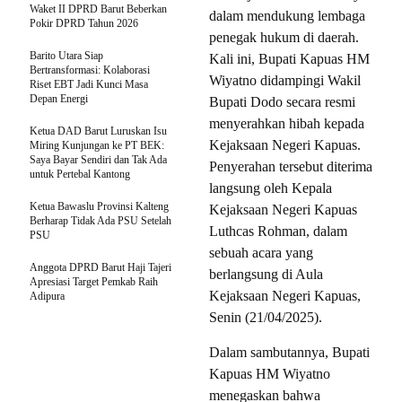
Waket II DPRD Barut Beberkan
dalam mendukung lembaga
Pokir DPRD Tahun 2026
penegak hukum di daerah.
Barito Utara Siap
Kali ini, Bupati Kapuas HM
Bertransformasi: Kolaborasi
Wiyatno didampingi Wakil
Riset EBT Jadi Kunci Masa
Depan Energi
Bupati Dodo secara resmi
menyerahkan hibah kepada
Ketua DAD Barut Luruskan Isu
Kejaksaan Negeri Kapuas.
Miring Kunjungan ke PT BEK:
Saya Bayar Sendiri dan Tak Ada
Penyerahan tersebut diterima
untuk Pertebal Kantong
langsung oleh Kepala
Ketua Bawaslu Provinsi Kalteng
Kejaksaan Negeri Kapuas
Berharap Tidak Ada PSU Setelah
Luthcas Rohman, dalam
PSU
sebuah acara yang
Anggota DPRD Barut Haji Tajeri
berlangsung di Aula
Apresiasi Target Pemkab Raih
Kejaksaan Negeri Kapuas,
Adipura
Senin (21/04/2025).
Dalam sambutannya, Bupati
Kapuas HM Wiyatno
menegaskan bahwa