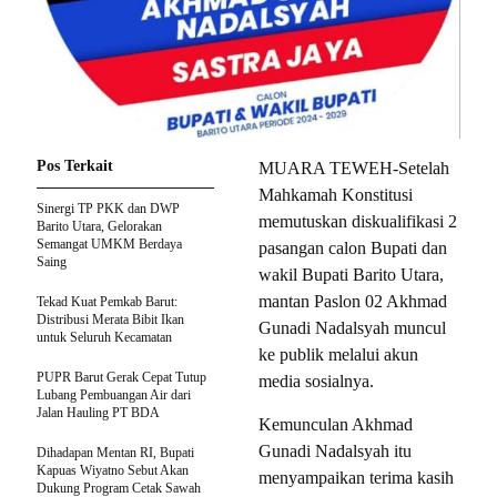
Pos Terkait
MUARA TEWEH-Setelah
Mahkamah Konstitusi
Sinergi TP PKK dan DWP
memutuskan diskualifikasi 2
Barito Utara, Gelorakan
Semangat UMKM Berdaya
pasangan calon Bupati dan
Saing
wakil Bupati Barito Utara,
mantan Paslon 02 Akhmad
Tekad Kuat Pemkab Barut:
Distribusi Merata Bibit Ikan
Gunadi Nadalsyah muncul
untuk Seluruh Kecamatan
ke publik melalui akun
PUPR Barut Gerak Cepat Tutup
media sosialnya.
Lubang Pembuangan Air dari
Jalan Hauling PT BDA
Kemunculan Akhmad
Gunadi Nadalsyah itu
Dihadapan Mentan RI, Bupati
Kapuas Wiyatno Sebut Akan
menyampaikan terima kasih
Dukung Program Cetak Sawah