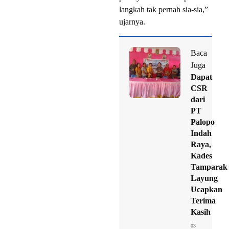
langkah tak pernah sia-sia,”
ujarnya.
Baca
Juga
Dapat
CSR
dari
PT
Palopo
Indah
Raya,
Kades
Tamparak
Layung
Ucapkan
Terima
Kasih
03