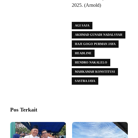
2025. (Arnold)
AGI SAJA
AKHMAD GUNADI NADALSYAH
HAJI GOGO PURMAN JAYA
HEADLINE
HENDRO NAKALELO
MAHKAMAH KONSTITUSI
SASTRA JAYA
Pos Terkait