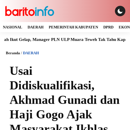
NASIONAL
DAERAH
PEMERINTAH KABUPATEN
DPRD
EKON
elap, Manager PLN ULP Muara Teweh Tak Tahu Kapan Listrik Nor
Beranda
/
DAERAH
Usai
Didiskualifikasi,
Akhmad Gunadi dan
Haji Gogo Ajak
Masyarakat Ikhlas