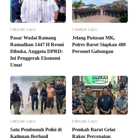
5 BULAN LALU
1 TAHUN LALU
Pasar Wadai Ramang
Jelang Putusan MK,
Ramadhan 1447 H Resmi
Polres Barut Siapkan 480
Dibuka, Anggota DPRD:
Personel Gabungan
Ini Penggerak Ekonomi
Umat
1 BULAN LALU
9 BULAN LALU
Satu Pembunuh Polisi di
Pemkab Barut Gelar
Katingan Berhasil
Rakor Percepatan