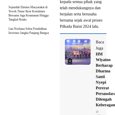
kepada semua pihak yang
Sejumlah Elemen Masyarakat di
telah mendukungnya dan
Teweh Timur Ikrar Komitmen
berjalan serta berusaha
Bersama Jaga Keamanan Hingga
Tangkal Hoaks
bersama sejak awal proses
Pilkada Barut 2024 lalu.
Lita Norfiana Sebut Pendidikan
Investasi Jangka Panjang Bangsa
Baca
Juga
HM
Wiyatno
Berharap
Dharma
Santi
Nyepi
Pererat
Persaudar
Ditengah
Keberaga
23