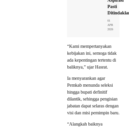
Aspirasi
Pasti
Ditindakla
01
APR
2026
“Kami mempertanyakan
kebijakan ini, semoga tidak
ada kepentingan tertentu di
baliknya,” ujar Hasrat.
Ia menyarankan agar
Pemkab menunda seleksi
hingga bupati definitif
dilantik, sehingga pengisian
jabatan dapat selaras dengan
visi dan misi pemimpin baru.
“Alangkah baiknya