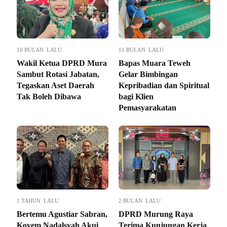
10 BULAN LALU
11 BULAN LALU
Wakil Ketua DPRD Mura
Bapas Muara Teweh
Sambut Rotasi Jabatan,
Gelar Bimbingan
Tegaskan Aset Daerah
Kepribadian dan Spiritual
Tak Boleh Dibawa
bagi Klien
Pemasyarakatan
1 TAHUN LALU
2 BULAN LALU
Bertemu Agustiar Sabran,
DPRD Murung Raya
Koyem Nadalsyah Akui
Terima Kunjungan Kerja