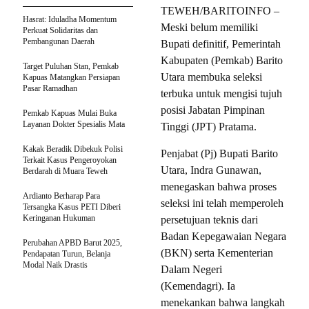
TEWEH/BARITOINFO –
Hasrat: Iduladha Momentum
Meski belum memiliki
Perkuat Solidaritas dan
Pembangunan Daerah
Bupati definitif, Pemerintah
Kabupaten (Pemkab) Barito
Target Puluhan Stan, Pemkab
Utara membuka seleksi
Kapuas Matangkan Persiapan
Pasar Ramadhan
terbuka untuk mengisi tujuh
posisi Jabatan Pimpinan
Pemkab Kapuas Mulai Buka
Layanan Dokter Spesialis Mata
Tinggi (JPT) Pratama.
Kakak Beradik Dibekuk Polisi
Penjabat (Pj) Bupati Barito
Terkait Kasus Pengeroyokan
Utara, Indra Gunawan,
Berdarah di Muara Teweh
menegaskan bahwa proses
Ardianto Berharap Para
seleksi ini telah memperoleh
Tersangka Kasus PETI Diberi
Keringanan Hukuman
persetujuan teknis dari
Badan Kepegawaian Negara
Perubahan APBD Barut 2025,
(BKN) serta Kementerian
Pendapatan Turun, Belanja
Modal Naik Drastis
Dalam Negeri
(Kemendagri). Ia
menekankan bahwa langkah