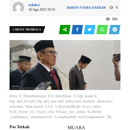
redaksi
0
BARITO UTARA
DAERAH
16 Agu 2025 19:35
896
2 MENIT MEMBACA
filter: 0; fileterIntensity: 0.0; filterMask: 0; brp_mask:0;
brp_del_th:null; brp_del_sen:null; delta:null; module: photo;hw-
remosaic: false;touch: (-1.0, -1.0);sceneMode: 8;cct_value:
0;AI_Scene: (-1, -1);aec_lux: 0.0;aec_lux_index: 0;albedo:
;confidence: ;motionLevel: -1;weatherinfo: null;temperature: 38;
Pos Terkait
MUARA