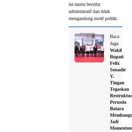
ini murni bersifat
administratif dan tidak
mengandung motif politik.
Baca
Juga
Wakil
Bupati
Felix
Sonadie
Y.
Tingan
Tegaskan
Restruktur
Perusda
Batara
Membang
Jadi
Momentu