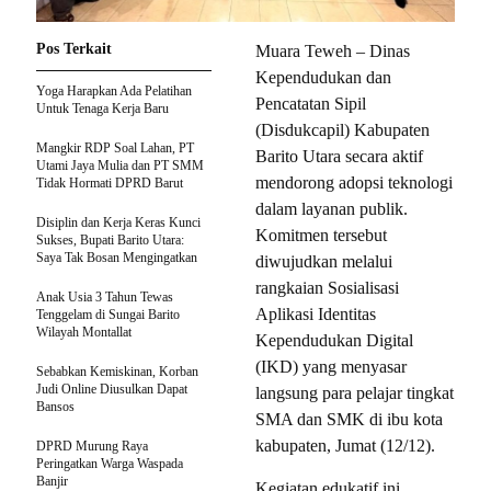
Pos Terkait
Muara Teweh – Dinas
Kependudukan dan
Yoga Harapkan Ada Pelatihan
Pencatatan Sipil
Untuk Tenaga Kerja Baru
(Disdukcapil) Kabupaten
Mangkir RDP Soal Lahan, PT
Barito Utara secara aktif
Utami Jaya Mulia dan PT SMM
mendorong adopsi teknologi
Tidak Hormati DPRD Barut
dalam layanan publik.
Disiplin dan Kerja Keras Kunci
Komitmen tersebut
Sukses, Bupati Barito Utara:
Saya Tak Bosan Mengingatkan
diwujudkan melalui
rangkaian Sosialisasi
Anak Usia 3 Tahun Tewas
Aplikasi Identitas
Tenggelam di Sungai Barito
Wilayah Montallat
Kependudukan Digital
(IKD) yang menyasar
Sebabkan Kemiskinan, Korban
Judi Online Diusulkan Dapat
langsung para pelajar tingkat
Bansos
SMA dan SMK di ibu kota
kabupaten, Jumat (12/12).
DPRD Murung Raya
Peringatkan Warga Waspada
Banjir
Kegiatan edukatif ini