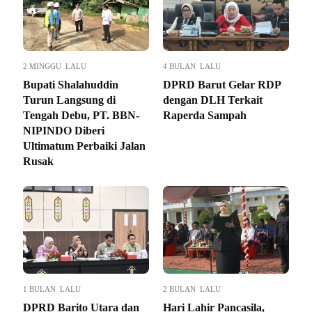
2 MINGGU LALU
4 BULAN LALU
Bupati Shalahuddin
DPRD Barut Gelar RDP
Turun Langsung di
dengan DLH Terkait
Tengah Debu, PT. BBN-
Raperda Sampah
NIPINDO Diberi
Ultimatum Perbaiki Jalan
Rusak
1 BULAN LALU
2 BULAN LALU
DPRD Barito Utara dan
Hari Lahir Pancasila,