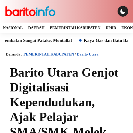
NASIONAL
DAERAH
PEMERINTAH KABUPATEN
DPRD
EKON
 Sungai Patake, Montallat
Kaya Gas dan Batu Bara Malah Ik
Beranda
/
PEMERINTAH KABUPATEN
/
Barito Utara
Barito Utara Genjot
Digitalisasi
Kependudukan,
Ajak Pelajar
SMA/SMK Melek