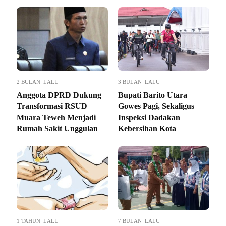
2 BULAN LALU
3 BULAN LALU
Anggota DPRD Dukung
Bupati Barito Utara
Transformasi RSUD
Gowes Pagi, Sekaligus
Muara Teweh Menjadi
Inspeksi Dadakan
Rumah Sakit Unggulan
Kebersihan Kota
1 TAHUN LALU
7 BULAN LALU