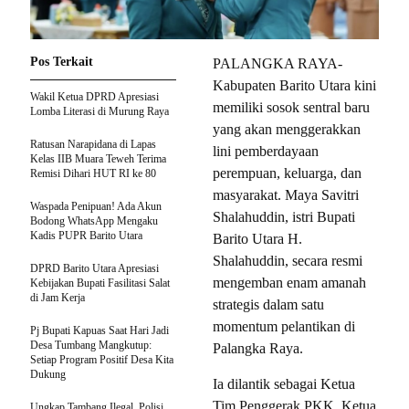
Pos Terkait
PALANGKA RAYA-
Kabupaten Barito Utara kini
Wakil Ketua DPRD Apresiasi
memiliki sosok sentral baru
Lomba Literasi di Murung Raya
yang akan menggerakkan
Ratusan Narapidana di Lapas
lini pemberdayaan
Kelas IIB Muara Teweh Terima
perempuan, keluarga, dan
Remisi Dihari HUT RI ke 80
masyarakat. Maya Savitri
Waspada Penipuan! Ada Akun
Shalahuddin, istri Bupati
Bodong WhatsApp Mengaku
Kadis PUPR Barito Utara
Barito Utara H.
Shalahuddin, secara resmi
DPRD Barito Utara Apresiasi
mengemban enam amanah
Kebijakan Bupati Fasilitasi Salat
di Jam Kerja
strategis dalam satu
momentum pelantikan di
Pj Bupati Kapuas Saat Hari Jadi
Desa Tumbang Mangkutup:
Palangka Raya.
Setiap Program Positif Desa Kita
Dukung
Ia dilantik sebagai Ketua
Tim Penggerak PKK, Ketua
Ungkap Tambang Ilegal, Polisi