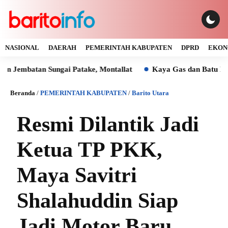
NASIONAL
DAERAH
PEMERINTAH KABUPATEN
DPRD
EKON
tan Sungai Patake, Montallat
Kaya Gas dan Batu Bara Mala
Beranda
/
PEMERINTAH KABUPATEN
/
Barito Utara
Resmi Dilantik Jadi
Ketua TP PKK,
Maya Savitri
Shalahuddin Siap
Jadi Motor Baru