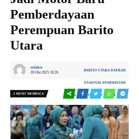
Pemberdayaan
Perempuan Barito
Utara
redaksi
BARITO UTARA
DAERAH
28 Okt 2025 18:26
NASIONAL
PEMERINTAH
2 MENIT MEMBACA
0
3183
KABUPATEN