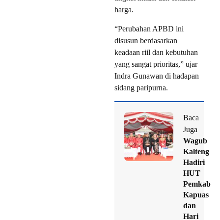
harga.
“Perubahan APBD ini
disusun berdasarkan
keadaan riil dan kebutuhan
yang sangat prioritas,” ujar
Indra Gunawan di hadapan
sidang paripurna.
Baca
Juga
Wagub
Kalteng
Hadiri
HUT
Pemkab
Kapuas
dan
Hari