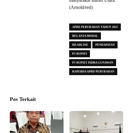
masyarakat Barito Utara.
(Arnold/red)
APBD PERUBAHAN TAHUN 2025
BELANJA MODAL
HEADLINE
PENDAPATAN
PJ BUPATI
PJ BUPATI INDRA GUNAWAN
RAPERDA APBD PERUBAHAN
Pos Terkait