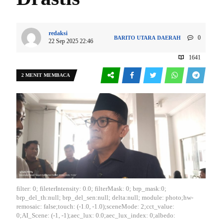
redaksi
0
BARITO UTARA
DAERAH
22 Sep 2025 22:46
1641
2 MENIT MEMBACA
filter: 0; fileterIntensity: 0.0; filterMask: 0; brp_mask:0;
brp_del_th:null; brp_del_sen:null; delta:null; module: photo;hw-
remosaic: false;touch: (-1.0, -1.0);sceneMode: 2;cct_value:
0;AI_Scene: (-1, -1);aec_lux: 0.0;aec_lux_index: 0;albedo: