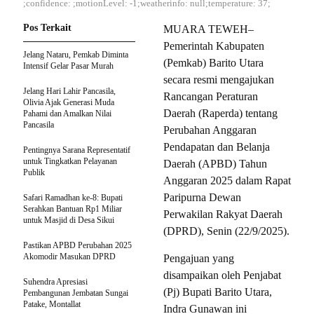
;confidence: ;motionLevel: -1;weatherinfo: null;temperature: 37;
Pos Terkait
MUARA TEWEH–
Pemerintah Kabupaten
Jelang Nataru, Pemkab Diminta
(Pemkab) Barito Utara
Intensif Gelar Pasar Murah
secara resmi mengajukan
Jelang Hari Lahir Pancasila,
Rancangan Peraturan
Olivia Ajak Generasi Muda
Daerah (Raperda) tentang
Pahami dan Amalkan Nilai
Pancasila
Perubahan Anggaran
Pendapatan dan Belanja
Pentingnya Sarana Representatif
untuk Tingkatkan Pelayanan
Daerah (APBD) Tahun
Publik
Anggaran 2025 dalam Rapat
Paripurna Dewan
Safari Ramadhan ke-8: Bupati
Serahkan Bantuan Rp1 Miliar
Perwakilan Rakyat Daerah
untuk Masjid di Desa Sikui
(DPRD), Senin (22/9/2025).
Pastikan APBD Perubahan 2025
Akomodir Masukan DPRD
Pengajuan yang
disampaikan oleh Penjabat
Suhendra Apresiasi
(Pj) Bupati Barito Utara,
Pembangunan Jembatan Sungai
Patake, Montallat
Indra Gunawan ini