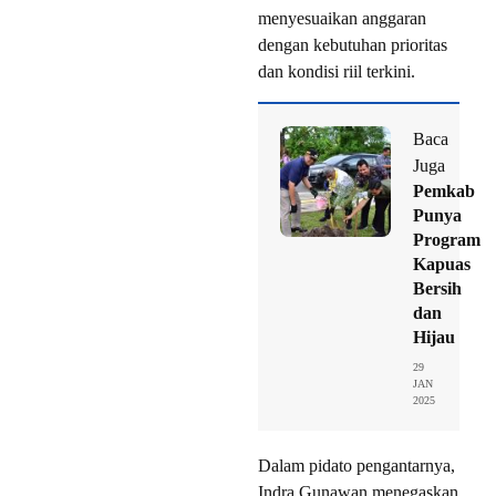
menyesuaikan anggaran
dengan kebutuhan prioritas
dan kondisi riil terkini.
Baca
Juga
Pemkab
Punya
Program
Kapuas
Bersih
dan
Hijau
29
JAN
2025
Dalam pidato pengantarnya,
Indra Gunawan menegaskan