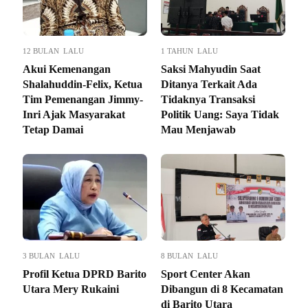
12 BULAN LALU
1 TAHUN LALU
Akui Kemenangan
Saksi Mahyudin Saat
Shalahuddin-Felix, Ketua
Ditanya Terkait Ada
Tim Pemenangan Jimmy-
Tidaknya Transaksi
Inri Ajak Masyarakat
Politik Uang: Saya Tidak
Tetap Damai
Mau Menjawab
3 BULAN LALU
8 BULAN LALU
Profil Ketua DPRD Barito
Sport Center Akan
Utara Mery Rukaini
Dibangun di 8 Kecamatan
di Barito Utara