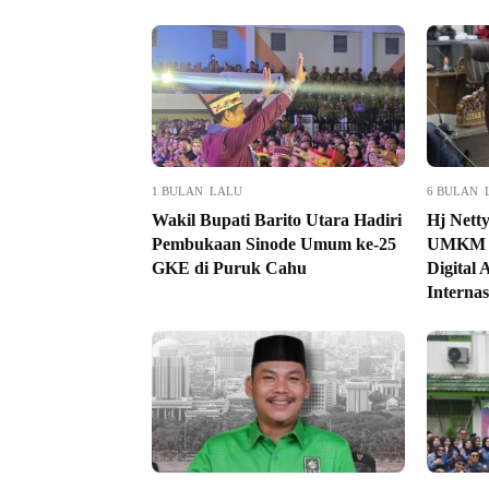
1 BULAN LALU
6 BULAN 
Wakil Bupati Barito Utara Hadiri
Hj Nett
Pembukaan Sinode Umum ke-25
UMKM L
GKE di Puruk Cahu
Digital
Internas