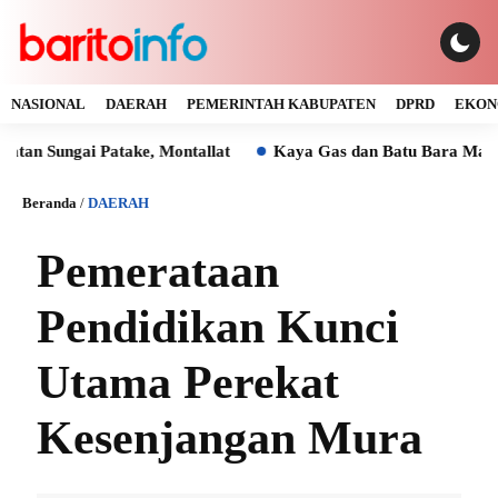
NASIONAL
DAERAH
PEMERINTAH KABUPATEN
DPRD
EKON
gai Patake, Montallat
Kaya Gas dan Batu Bara Malah Ikut 
Beranda
/
DAERAH
Pemerataan
Pendidikan Kunci
Utama Perekat
Kesenjangan Mura