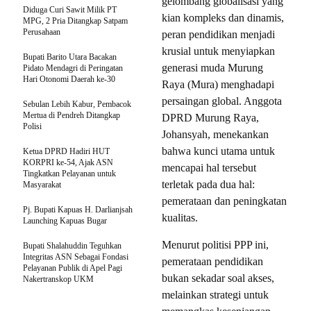
gelombang globalisasi yang
Diduga Curi Sawit Milik PT
kian kompleks dan dinamis,
MPG, 2 Pria Ditangkap Satpam
Perusahaan
peran pendidikan menjadi
krusial untuk menyiapkan
Bupati Barito Utara Bacakan
generasi muda Murung
Pidato Mendagri di Peringatan
Hari Otonomi Daerah ke-30
Raya (Mura) menghadapi
persaingan global. Anggota
Sebulan Lebih Kabur, Pembacok
Mertua di Pendreh Ditangkap
DPRD Murung Raya,
Polisi
Johansyah, menekankan
bahwa kunci utama untuk
Ketua DPRD Hadiri HUT
KORPRI ke-54, Ajak ASN
mencapai hal tersebut
Tingkatkan Pelayanan untuk
terletak pada dua hal:
Masyarakat
pemerataan dan peningkatan
Pj. Bupati Kapuas H. Darlianjsah
kualitas.
Launching Kapuas Bugar
Menurut politisi PPP ini,
Bupati Shalahuddin Teguhkan
Integritas ASN Sebagai Fondasi
pemerataan pendidikan
Pelayanan Publik di Apel Pagi
bukan sekadar soal akses,
Nakertranskop UKM
melainkan strategi untuk