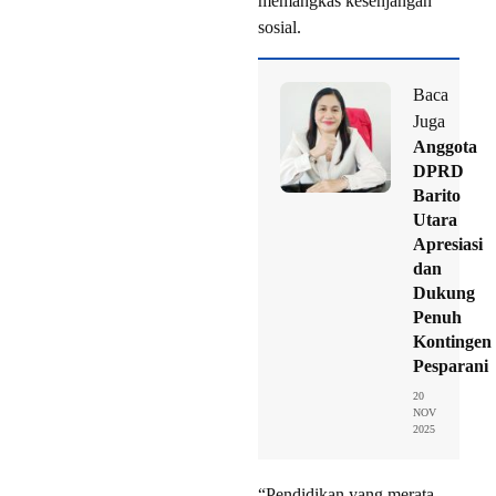
memangkas kesenjangan
sosial.
Baca
Juga
Anggota
DPRD
Barito
Utara
Apresiasi
dan
Dukung
Penuh
Kontingen
Pesparani
20
NOV
2025
“Pendidikan yang merata