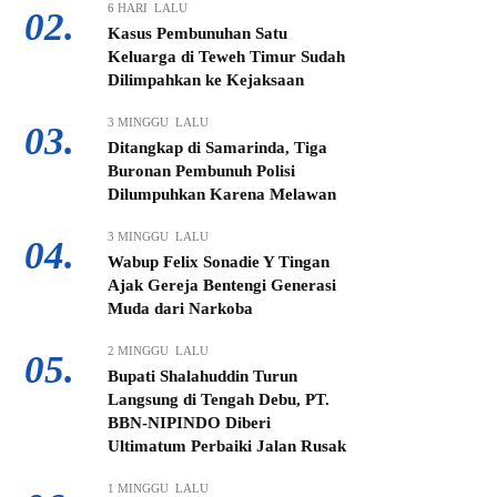
6 HARI LALU
02.
Kasus Pembunuhan Satu
Keluarga di Teweh Timur Sudah
Dilimpahkan ke Kejaksaan
3 MINGGU LALU
03.
Ditangkap di Samarinda, Tiga
Buronan Pembunuh Polisi
Dilumpuhkan Karena Melawan
3 MINGGU LALU
04.
Wabup Felix Sonadie Y Tingan
Ajak Gereja Bentengi Generasi
Muda dari Narkoba
2 MINGGU LALU
05.
Bupati Shalahuddin Turun
Langsung di Tengah Debu, PT.
BBN-NIPINDO Diberi
Ultimatum Perbaiki Jalan Rusak
1 MINGGU LALU