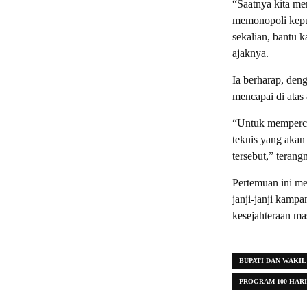
“Saatnya kita me
memonopoli kepu
sekalian, bantu 
ajaknya.
Ia berharap, deng
mencapai di atas
“Untuk memperce
teknis yang akan
tersebut,” terang
Pertemuan ini me
janji-janji kamp
kesejahteraan ma
BUPATI DAN WAKIL
PROGRAM 100 HARI