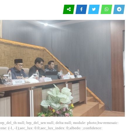
:0; brp_del_th:null; brp_del_sen:null; delta:null; module: photo;hw-remosaic:
cene: (-1, -1);aec_lux: 0.0;aec_lux_index: 0;albedo: ;confidence: