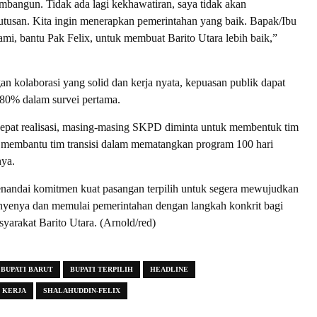
mbangun. Tidak ada lagi kekhawatiran, saya tidak akan
tusan. Kita ingin menerapkan pemerintahan yang baik. Bapak/Ibu
kami, bantu Pak Felix, untuk membuat Barito Utara lebih baik,”
an kolaborasi yang solid dan kerja nyata, kepuasan publik dapat
 80% dalam survei pertama.
pat realisasi, masing-masing SKPD diminta untuk membentuk tim
 membantu tim transisi dalam mematangkan program 100 hari
nya.
nandai komitmen kuat pasangan terpilih untuk segera mewujudkan
anyenya dan memulai pemerintahan dengan langkah konkrit bagi
syarakat Barito Utara. (Arnold/red)
 BUPATI BARUT
BUPATI TERPILIH
HEADLINE
 KERJA
SHALAHUDDIN-FELIX