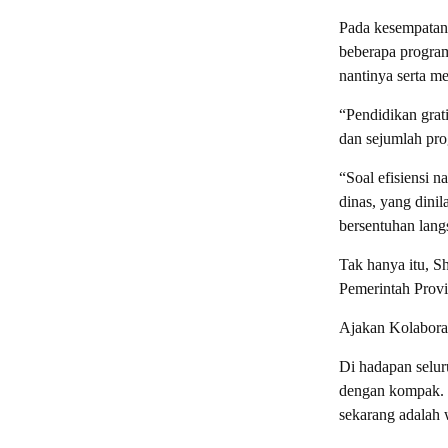
Pada kesempatan 
beberapa program
nantinya serta men
“Pendidikan grati
dan sejumlah pro
“Soal efisiensi 
dinas, yang dini
bersentuhan lan
Tak hanya itu, S
Pemerintah Provi
Ajakan Kolabora
Di hadapan selu
dengan kompak. I
sekarang adalah