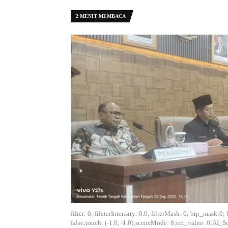
2 MENIT MEMBACA
filter: 0; fileterIntensity: 0.0; filterMask: 0; brp_mask
false;touch: (-1.0, -1.0);sceneMode: 8;cct_value: 0;AI_S