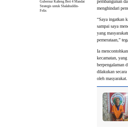
pembangunan dan
Gubernur Kalteng Beri 4 Mandat
Strategis untuk Shalahuddin-
menghindari penu
Felix
“Saya ingatkan k
sampai saya mene
yang masyarakatn
pemerataan,” teg
Ia mencontohkan p
kecamatan, yang
berpengalaman di
dilakukan secara
oleh masyarakat.