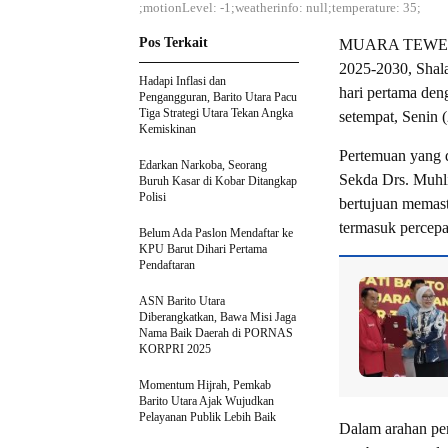
;motionLevel: -1;weatherinfo: null;temperature: 35;
Pos Terkait
MUARA TEWEH-Bup
2025-2030, Shal
Hadapi Inflasi dan
hari pertama de
Pengangguran, Barito Utara Pacu
Tiga Strategi Utara Tekan Angka
setempat, Senin (
Kemiskinan
Pertemuan yang d
Edarkan Narkoba, Seorang
Sekda Drs. Muhli
Buruh Kasar di Kobar Ditangkap
Polisi
bertujuan memast
termasuk percep
Belum Ada Paslon Mendaftar ke
KPU Barut Dihari Pertama
Pendaftaran
ASN Barito Utara
Diberangkatkan, Bawa Misi Jaga
Nama Baik Daerah di PORNAS
KORPRI 2025
Momentum Hijrah, Pemkab
Barito Utara Ajak Wujudkan
Pelayanan Publik Lebih Baik
Dalam arahan pe