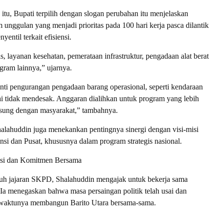
itu, Bupati terpilih dengan slogan perubahan itu menjelaskan
 unggulan yang menjadi prioritas pada 100 hari kerja pasca dilantik
yentil terkait efisiensi.
s, layanan kesehatan, pemerataan infrastruktur, pengadaan alat berat
gram lainnya,” ujarnya.
nanti pengurangan pengadaan barang operasional, seperti kendaraan
lai tidak mendesak. Anggaran dialihkan untuk program yang lebih
gsung dengan masyarakat,” tambahnya.
halahuddin juga menekankan pentingnya sinergi dengan visi-misi
nsi dan Pusat, khususnya dalam program strategis nasional.
si dan Komitmen Bersama
ruh jajaran SKPD, Shalahuddin mengajak untuk bekerja sama
a menegaskan bahwa masa persaingan politik telah usai dan
 waktunya membangun Barito Utara bersama-sama.