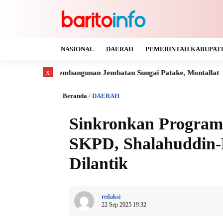
NASIONAL
DAERAH
PEMERINTAH KABUPAT
x
embangunan Jembatan Sungai Patake, Montallat
Kaya Gas dan
Beranda
/
DAERAH
Sinkronkan Program 
SKPD, Shalahuddin-F
Dilantik
redaksi
22 Sep 2025 19:32