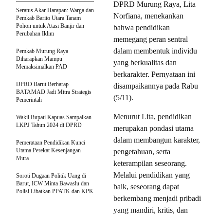
DPRD Murung Raya, Lita
Seratus Akar Harapan: Warga dan
Norfiana, menekankan
Pemkab Barito Utara Tanam
Pohon untuk Atasi Banjir dan
bahwa pendidikan
Perubahan Iklim
memegang peran sentral
dalam membentuk individu
Pemkab Murung Raya
Diharapkan Mampu
yang berkualitas dan
Memaksimalkan PAD
berkarakter. Pernyataan ini
DPRD Barut Berharap
disampaikannya pada Rabu
BATAMAD Jadi Mitra Strategis
(5/11).
Pemerintah
Menurut Lita, pendidikan
Wakil Bupati Kapuas Sampaikan
LKPJ Tahun 2024 di DPRD
merupakan pondasi utama
dalam membangun karakter,
Pemerataan Pendidikan Kunci
Utama Perekat Kesenjangan
pengetahuan, serta
Mura
keterampilan seseorang.
Melalui pendidikan yang
Soroti Dugaan Politik Uang di
Barut, ICW Minta Bawaslu dan
baik, seseorang dapat
Polisi Libatkan PPATK dan KPK
berkembang menjadi pribadi
yang mandiri, kritis, dan