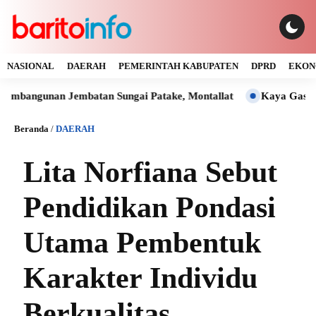
NASIONAL
DAERAH
PEMERINTAH KABUPATEN
DPRD
EKON
gunan Jembatan Sungai Patake, Montallat
Kaya Gas dan Batu
Beranda
/
DAERAH
Lita Norfiana Sebut
Pendidikan Pondasi
Utama Pembentuk
Karakter Individu
Berkualitas