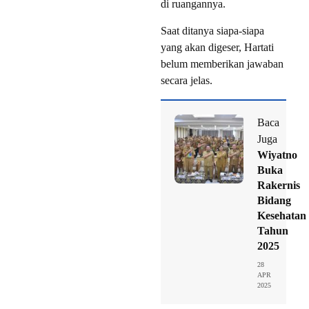
di ruangannya.
Saat ditanya siapa-siapa
yang akan digeser, Hartati
belum memberikan jawaban
secara jelas.
Baca
Juga
Wiyatno
Buka
Rakernis
Bidang
Kesehatan
Tahun
2025
28
APR
2025