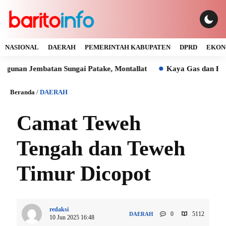
NASIONAL
DAERAH
PEMERINTAH KABUPATEN
DPRD
EKON
Jembatan Sungai Patake, Montallat
Kaya Gas dan Batu Bara
Beranda
/
DAERAH
Camat Teweh
Tengah dan Teweh
Timur Dicopot
redaksi
0
5112
DAERAH
10 Jun 2025 16:48