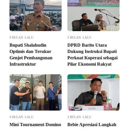
9 BULAN LALU
5 BULAN LALU
Bupati Shalahudin
DPRD Barito Utara
Optimis dan Terukur
Dukung Instruksi Bupati
Genjot Pembangunan
Perkuat Koperasi sebagai
Infrastruktur
Pilar Ekonomi Rakyat
4 BULAN LALU
3 BULAN LALU
Mini Tournament Domino
Bebie Apresiasi Langkah