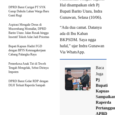
Hal disampaikan oleh Pj
DPRD Barut Curigai PT SYK
Bupati Barito Utara, Indra
Garap Dahulu Lahan Warga Baru
Ganti Rugi
Gunawan, Selasa (10/06).
Aspirasi Mengalir Deras di
“Ada dua camat. Datanya
Musrenbang Montallat, DPRD
Barito Utara: Jalan Rusak hingga
ada di Ibu Kaban
Insentif Tokoh Adat Jadi Prioritas
BKPSDM. Saya ngga
hafal,” ujar Indra Gunawan
Bupati Kapuas Hadiri FGD
dengan BPJS Ketenagakerjaan
Via WhatsApp.
Cabang Palangka Raya
Pemerkosa Anak Tiri di Teweh
Baca
Tengah Mengelak, Sebut Dirinya
Impoten
Juga
Pj
DPRD Barut Gelar RDP dengan
Bupati
DLH Terkait Raperda Sampah
Kapuas
Sampaika
Raperda
Pertanggu
APBD