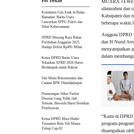
Pos Terkait
MUARA TEWEH-An
silaturahmi dan 
Komitmen Gizi Anak di Bulan
Kabupaten dan m
Ramadan: Barito Utara
Luncurkan SPPG Polres dan
beberapa waktu l
Tebar Kebersamaan
Anggota DPRD yan
DPRD Murung Raya Bahas
dan H Nurul Anw
Perubahan Anggaran 2025,
Hadapi Defisit Rp491 Miliar
menyampaikan ap
dalam membangun 
Ketua DPRD Barito Utara
Tekankan APBD 2026 Harus
Berdampak untuk Rakyat
Silo Minta Rekomendasi dan
Catatan BPK Ditindaklanjuti
Pemasangan Stiker Paslon
Disertai Uang Tidak Jadi
Temuan, Bawaslu Barut Hentikan
Penelusuran
“Kami di DPRD s
Ketua DPRD Mura Hadiri
program-program
Turnamen Bola Voli Muara
Tuhup Cup-02
disampaikan oleh