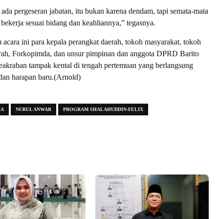
 ada pergeseran jabatan, itu bukan karena dendam, tapi semata-mata
 bekerja sesuai bidang dan keahliannya,” tegasnya.
m acara ini para kepala perangkat daerah, tokoh masyarakat, tokoh
urah, Forkopimda, dan unsur pimpinan dan anggota DPRD Barito
eakraban tampak kental di tengah pertemuan yang berlangsung
dan harapan baru.(Arnold)
RA
NURUL ANWAR
PROGRAM SHALAHUDDIN-FELIX