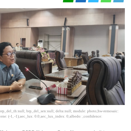
:0; brp_del_th:null; brp_del_sen:null; delta:null; module: photo;hw-remosaic:
cene: (-1, -1);aec_lux: 0.0;aec_lux_index: 0;albedo: ;confidence: