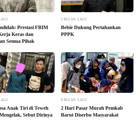
LALU
2 BULAN LALU
ulidah: Prestasi FBIM
Bebie Dukung Pertahankan
Kerja Keras dan
PPPK
an Semua Pihak
LALU
8 BULAN LALU
sa Anak Tiri di Teweh
2 Hari Pasar Murah Pemkab
Mengelak, Sebut Dirinya
Barut Diserbu Masyarakat