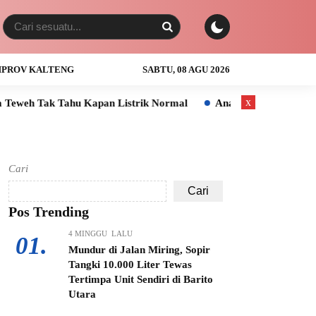
PROV KALTENG
SABTU, 08 AGU 2026
x
Kapan Listrik Normal
Anak Usia 3 Tahun Tewas Tenggelam di 
Cari
Cari
Pos Trending
4 MINGGU LALU
01.
Mundur di Jalan Miring, Sopir
Tangki 10.000 Liter Tewas
Tertimpa Unit Sendiri di Barito
Utara