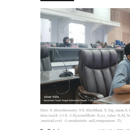
filter: 0; fileterIntensity: 0.0; filterMask: 0; brp_mask
false;touch: (-1.0, -1.0);sceneMode: 8;cct_value: 0;AI_S
;motionLevel: -1;weatherinfo: null;temperature: 35;