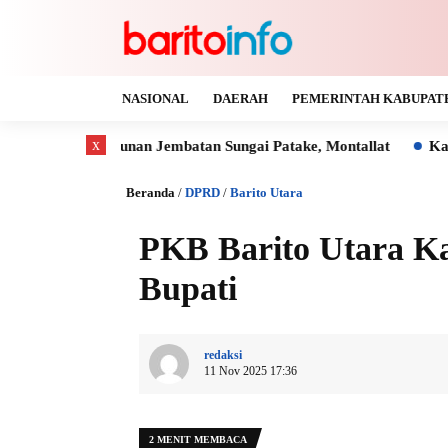
NASIONAL
DAERAH
PEMERINTAH KABUPAT
x
nan Jembatan Sungai Patake, Montallat
Kaya Gas dan Batu B
Beranda
/
DPRD
/
Barito Utara
PKB Barito Utara K
Bupati
redaksi
11 Nov 2025 17:36
2 MENIT MEMBACA