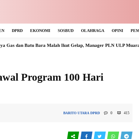
EN
DPRD
EKONOMI
SOSBUD
OLAHRAGA
OPINI
PEM
ara Malah Ikut Gelap, Manager PLN ULP Muara Teweh Tak Tahu 
awal Program 100 Hari
0
415
BARITO UTARA
DPRD