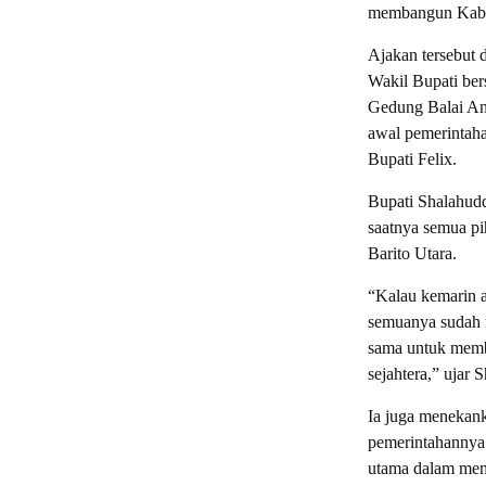
membangun Kabupa
Ajakan tersebut 
Wakil Bupati ber
Gedung Balai An
awal pemerintah
Bupati Felix.
Bupati Shalahudd
saatnya semua pi
Barito Utara.
“Kalau kemarin a
semuanya sudah m
sama untuk memb
sejahtera,” ujar 
Ia juga menekank
pemerintahannya. 
utama dalam mem