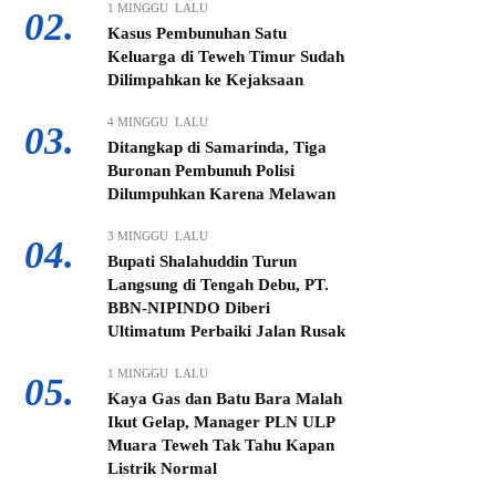
1 MINGGU LALU
02.
Kasus Pembunuhan Satu
Keluarga di Teweh Timur Sudah
Dilimpahkan ke Kejaksaan
4 MINGGU LALU
03.
Ditangkap di Samarinda, Tiga
Buronan Pembunuh Polisi
Dilumpuhkan Karena Melawan
3 MINGGU LALU
04.
Bupati Shalahuddin Turun
Langsung di Tengah Debu, PT.
BBN-NIPINDO Diberi
Ultimatum Perbaiki Jalan Rusak
1 MINGGU LALU
05.
Kaya Gas dan Batu Bara Malah
Ikut Gelap, Manager PLN ULP
Muara Teweh Tak Tahu Kapan
Listrik Normal