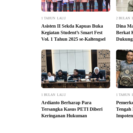
1 TAHUN LALU
2 BULAN 
Asisten II Sekda Kapuas Buka
Dina Ma
Kegiatan Student’s Smart Fest
Berkat 
Vol. 1 Tahun 2025 se-Kaltengsel
Dukung
1 BULAN LALU
1 TAHUN 
Ardianto Berharap Para
Pemerko
Tersangka Kasus PETI Diberi
Tengah 
Keringanan Hukuman
Impoten