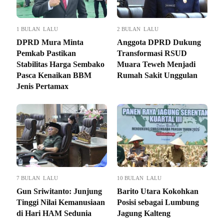
1 BULAN LALU
2 BULAN LALU
DPRD Mura Minta
Anggota DPRD Dukung
Pemkab Pastikan
Transformasi RSUD
Stabilitas Harga Sembako
Muara Teweh Menjadi
Pasca Kenaikan BBM
Rumah Sakit Unggulan
Jenis Pertamax
7 BULAN LALU
10 BULAN LALU
Gun Sriwitanto: Junjung
Barito Utara Kokohkan
Tinggi Nilai Kemanusiaan
Posisi sebagai Lumbung
di Hari HAM Sedunia
Jagung Kalteng