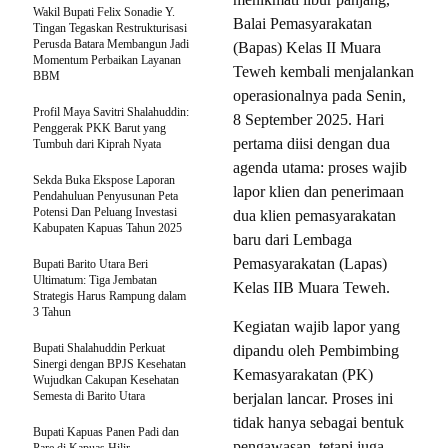
Wakil Bupati Felix Sonadie Y.
Balai Pemasyarakatan
Tingan Tegaskan Restrukturisasi
Perusda Batara Membangun Jadi
(Bapas) Kelas II Muara
Momentum Perbaikan Layanan
Teweh kembali menjalankan
BBM
operasionalnya pada Senin,
Profil Maya Savitri Shalahuddin:
8 September 2025. Hari
Penggerak PKK Barut yang
pertama diisi dengan dua
Tumbuh dari Kiprah Nyata
agenda utama: proses wajib
Sekda Buka Ekspose Laporan
lapor klien dan penerimaan
Pendahuluan Penyusunan Peta
Potensi Dan Peluang Investasi
dua klien pemasyarakatan
Kabupaten Kapuas Tahun 2025
baru dari Lembaga
Pemasyarakatan (Lapas)
Bupati Barito Utara Beri
Ultimatum: Tiga Jembatan
Kelas IIB Muara Teweh.
Strategis Harus Rampung dalam
3 Tahun
Kegiatan wajib lapor yang
Bupati Shalahuddin Perkuat
dipandu oleh Pembimbing
Sinergi dengan BPJS Kesehatan
Kemasyarakatan (PK)
Wujudkan Cakupan Kesehatan
Semesta di Barito Utara
berjalan lancar. Proses ini
tidak hanya sebagai bentuk
Bupati Kapuas Panen Padi dan
pengawasan, tetapi juga
Pare di Kapuas Hilir