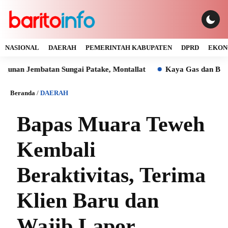
NASIONAL
DAERAH
PEMERINTAH KABUPATEN
DPRD
EKON
embatan Sungai Patake, Montallat
Kaya Gas dan Batu Bara M
Beranda
/
DAERAH
Bapas Muara Teweh
Kembali
Beraktivitas, Terima
Klien Baru dan
Wajib Lapor