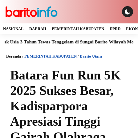
NASIONAL
DAERAH
PEMERINTAH KABUPATEN
DPRD
EKON
ahun Tewas Tenggelam di Sungai Barito Wilayah Montallat
Bu
Beranda
/
PEMERINTAH KABUPATEN
/
Barito Utara
Batara Fun Run 5K
2025 Sukses Besar,
Kadisparpora
Apresiasi Tinggi
Gairah Olahraga