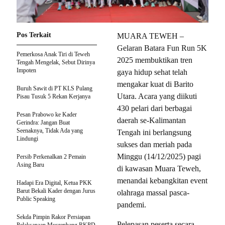
Pos Terkait
MUARA TEWEH –
Gelaran Batara Fun Run 5K
Pemerkosa Anak Tiri di Teweh
2025 membuktikan tren
Tengah Mengelak, Sebut Dirinya
Impoten
gaya hidup sehat telah
mengakar kuat di Barito
Buruh Sawit di PT KLS Pulang
Utara. Acara yang diikuti
Pisau Tusuk 5 Rekan Kerjanya
430 pelari dari berbagai
Pesan Prabowo ke Kader
daerah se-Kalimantan
Gerindra: Jangan Buat
Seenaknya, Tidak Ada yang
Tengah ini berlangsung
Lindungi
sukses dan meriah pada
Minggu (14/12/2025) pagi
Persib Perkenalkan 2 Pemain
Asing Baru
di kawasan Muara Teweh,
menandai kebangkitan event
Hadapi Era Digital, Ketua PKK
Barut Bekali Kader dengan Jurus
olahraga massal pasca-
Public Speaking
pandemi.
Sekda Pimpin Rakor Persiapan
Pelepasan peserta secara
Pelaksanaan Musrenbang RKPD