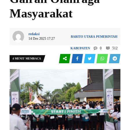
Masyarakat
redaksi
BARITO UTARA
PEMERINTAH
14 Des 2025 17:27
0
512
KABUPATEN
4 MENIT MEMBACA