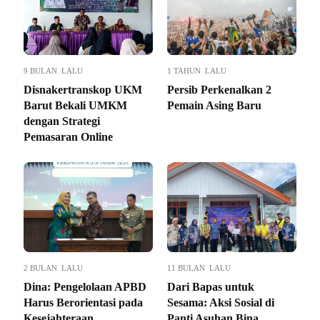
9 BULAN LALU
1 TAHUN LALU
Disnakertranskop UKM
Persib Perkenalkan 2
Barut Bekali UMKM
Pemain Asing Baru
dengan Strategi
Pemasaran Online
2 BULAN LALU
11 BULAN LALU
Dina: Pengelolaan APBD
Dari Bapas untuk
Harus Berorientasi pada
Sesama: Aksi Sosial di
Kesejahteraan
Panti Asuhan Bina