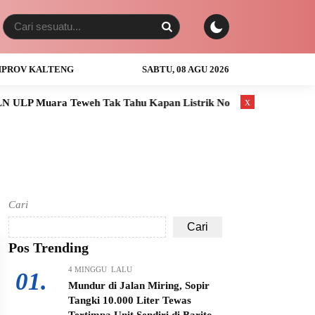
PROV KALTENG
SABTU, 08 AGU 2026
x
P Muara Teweh Tak Tahu Kapan Listrik Normal
Anak Usia 3 T
Cari
Cari
Pos Trending
4 MINGGU LALU
01.
Mundur di Jalan Miring, Sopir
Tangki 10.000 Liter Tewas