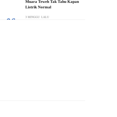
Muara Teweh Tak Tahu Kapan
Listrik Normal
3 MINGGU LALU
06.
Bupati Shalahuddin Turun
Langsung di Tengah Debu, PT.
BBN-NIPINDO Diberi
Ultimatum Perbaiki Jalan Rusak