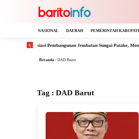
NASIONAL
DAERAH
PEMERINTAH KABUPAT
x
hendra Apresiasi Pembangunan Jembatan Sungai Patake, Montallat
Beranda
/
DAD Barut
Tag : DAD Barut