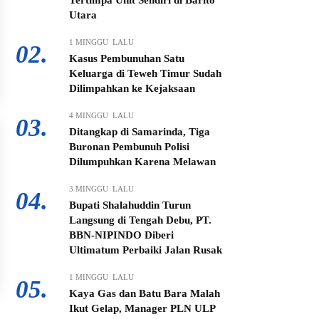
Tertimpa Unit Sendiri di Barito
Utara
1 MINGGU LALU
02.
Kasus Pembunuhan Satu
Keluarga di Teweh Timur Sudah
Dilimpahkan ke Kejaksaan
4 MINGGU LALU
03.
Ditangkap di Samarinda, Tiga
Buronan Pembunuh Polisi
Dilumpuhkan Karena Melawan
3 MINGGU LALU
04.
Bupati Shalahuddin Turun
Langsung di Tengah Debu, PT.
BBN-NIPINDO Diberi
Ultimatum Perbaiki Jalan Rusak
1 MINGGU LALU
05.
Kaya Gas dan Batu Bara Malah
Ikut Gelap, Manager PLN ULP