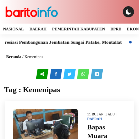
NASIONAL
DAERAH
PEMERINTAH KABUPATEN
DPRD
EKON
resiasi Pembangunan Jembatan Sungai Patake, Montallat
Kay
Beranda
/
Kemenipas
Tag : Kemenipas
11 BULAN LALU |
DAERAH
Bapas
Muara