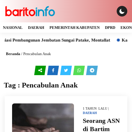
NASIONAL
DAERAH
PEMERINTAH KABUPATEN
DPRD
EKON
iasi Pembangunan Jembatan Sungai Patake, Montallat
Kaya Ga
Beranda
/
Pencabulan Anak
Tag : Pencabulan Anak
1 TAHUN LALU |
DAERAH
Seorang ASN
di Bartim