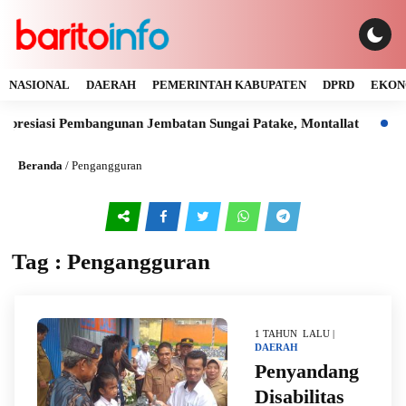
NASIONAL
DAERAH
PEMERINTAH KABUPATEN
DPRD
EKON
resiasi Pembangunan Jembatan Sungai Patake, Montallat
Kay
Beranda
/
Pengangguran
Tag : Pengangguran
1 TAHUN LALU |
DAERAH
Penyandang
Disabilitas