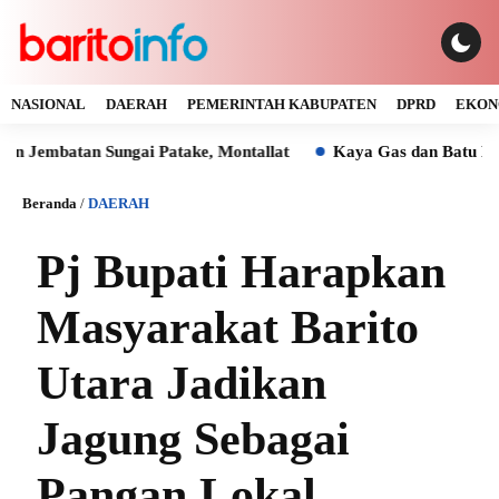
NASIONAL
DAERAH
PEMERINTAH KABUPATEN
DPRD
EKON
tan Sungai Patake, Montallat
Kaya Gas dan Batu Bara Mala
Beranda
/
DAERAH
Pj Bupati Harapkan
Masyarakat Barito
Utara Jadikan
Jagung Sebagai
Pangan Lokal