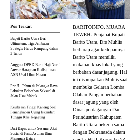
Pos Terkait
BARITOINFO, MUARA
TEWEH- Penjabat Bupati
Bupati Barito Utara Beri
Barito Utara, Drs Muhlis
Ultimatum: Tiga Jembatan
Strategis Harus Rampung dalam
berharap agar kedepannya
3 Tahun
Barito Utara memiliki
makanan khas lokal yang
Anggota DPRD Barut Haji Nurul
Anwar Harapkan Kedisiplinan
berbahan dasar jagung. Hal
ASN Usai Libur Nataru
ini disampaikan Muhlis saat
Pria 51 Tahun di Palangka Raya
membuka Gelaran Lomba
Lakukan Pelecehan Seksual di
Olahan Pangan berbahan
Jalan Usai Mabuk
dasar jagung yang oleh
Kejaksaan Tinggi Kalteng Soal
Dinas perdagangan Dan
Penangkapan Ujang Iskandar:
Perindustrian Kabupaten
Tunggu Rilis Kejagung
Barito Utara bekerja sama
Dari Bapas untuk Sesama: Aksi
dengan Dekranasda dalam
Sosial di Panti Asuhan Bina
Manggala Batara
rangka HUT Korpri ke-53