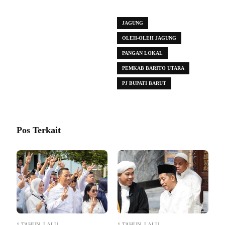
JAGUNG
OLEH-OLEH JAGUNG
PANGAN LOKAL
PEMKAB BARITO UTARA
PJ BUPATI BARUT
Pos Terkait
1 TAHUN LALU
1 TAHUN LALU