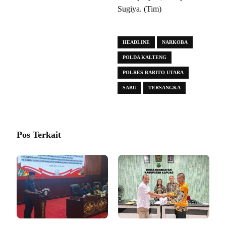
Sugiya. (Tim)
HEADLINE
NARKOBA
POLDA KALTENG
POLRES BARITO UTARA
SABU
TERSANGKA
Pos Terkait