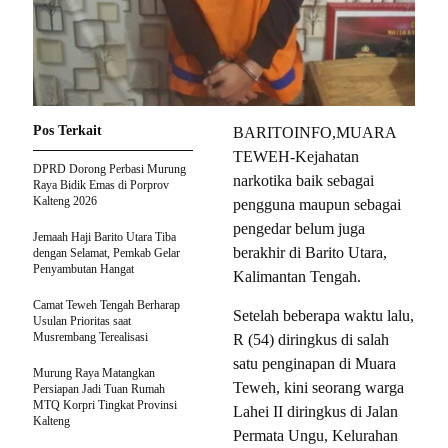
Pos Terkait
BARITOINFO,MUARA
TEWEH-Kejahatan
DPRD Dorong Perbasi Murung
narkotika baik sebagai
Raya Bidik Emas di Porprov
Kalteng 2026
pengguna maupun sebagai
pengedar belum juga
Jemaah Haji Barito Utara Tiba
berakhir di Barito Utara,
dengan Selamat, Pemkab Gelar
Penyambutan Hangat
Kalimantan Tengah.
Camat Teweh Tengah Berharap
Setelah beberapa waktu lalu,
Usulan Prioritas saat
Musrembang Terealisasi
R (54) diringkus di salah
satu penginapan di Muara
Murung Raya Matangkan
Teweh, kini seorang warga
Persiapan Jadi Tuan Rumah
MTQ Korpri Tingkat Provinsi
Lahei II diringkus di Jalan
Kalteng
Permata Ungu, Kelurahan