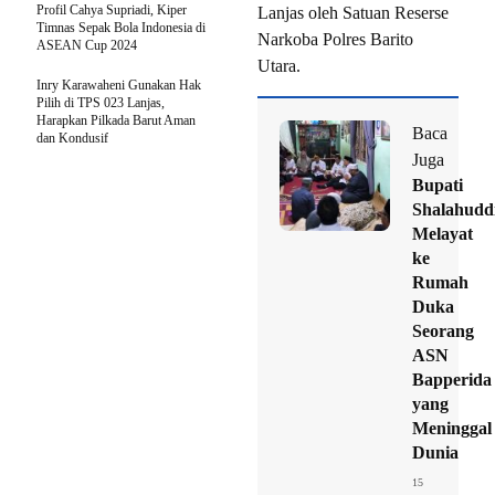
Profil Cahya Supriadi, Kiper
Lanjas oleh Satuan Reserse
Timnas Sepak Bola Indonesia di
Narkoba Polres Barito
ASEAN Cup 2024
Utara.
Inry Karawaheni Gunakan Hak
Pilih di TPS 023 Lanjas,
Harapkan Pilkada Barut Aman
Baca
dan Kondusif
Juga
Bupati
Shalahudd
Melayat
ke
Rumah
Duka
Seorang
ASN
Bapperida
yang
Meninggal
Dunia
15