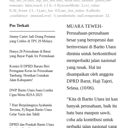
brp_del_th:null; brp_del_sen:null; delta:null; module: photo;hw-
remosaic: false;touch: (-1.0, -1.0);sceneMode: 2;cct_value:
0;AI_Scene: (-1, -1);aec_lux: 0.0;aec_lux_index: 0;albedo:
;confidence: ;motionLevel: -1;weatherinfo: null;temperature: 32;
Pos Terkait
MUARA TEWEH-
Perusahaan-perusahaan
Jimmy Carter Jadi Orang Pertama
besar yang beroperasi dan
yang Coblos di TPS 29 Melayu
berinvestasi di Barito Utara
Hanya 26 Perusahaan di Barut
diminta untuk berkontribusi
yang Bayar Pajak Air Permukaan
memperbaiki jalan nasional
Komisi II DPRD Baruto Beri
yang rusak. Hal ini
Peringatan Keras ke Perusahaan
disampaikan oleh anggota
Tambang: Hentikan Gunakan
Jalan Kabupaten!
DPRD Barut, Haji Tajeri,
Selasa, (10/06).
DWP Barito Utara Juara Lomba
Cipta Menu B2SA 2025
“Kita di Barito Utara ini kan
7 Hari Berpulangnya Ayahanda
banyak perusahaan, baik itu
Tercinta, Pj Bupati Barito Utara
batu bara maupun sawit,
Gelar Yasin dan Tahlil
coba ada kontribusi untuk
DPRD dan Pemkab Barito Utara
perbaiki jalan nasional yang