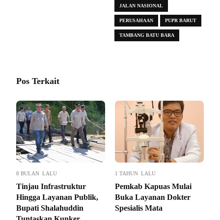
JALAN NASIONAL
PERUSAHAAN
PUPR BARUT
TAMBANG BATU BARA
Pos Terkait
8 BULAN LALU
1 TAHUN LALU
Tinjau Infrastruktur
Pemkab Kapuas Mulai
Hingga Layanan Publik,
Buka Layanan Dokter
Bupati Shalahuddin
Spesialis Mata
Tuntaskan Kunker