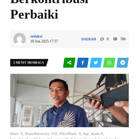
Perbaiki
redaksi
0
786
DAERAH
10 Jun 2025 17:57
2 MENIT MEMBACA
filter: 0; fileterIntensity: 0.0; filterMask: 0; brp_mask:0;