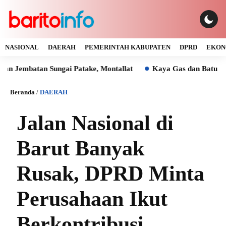
NASIONAL
DAERAH
PEMERINTAH KABUPATEN
DPRD
EKON
tan Sungai Patake, Montallat
Kaya Gas dan Batu Bara Malah
Beranda
/
DAERAH
Jalan Nasional di
Barut Banyak
Rusak, DPRD Minta
Perusahaan Ikut
Berkontribusi