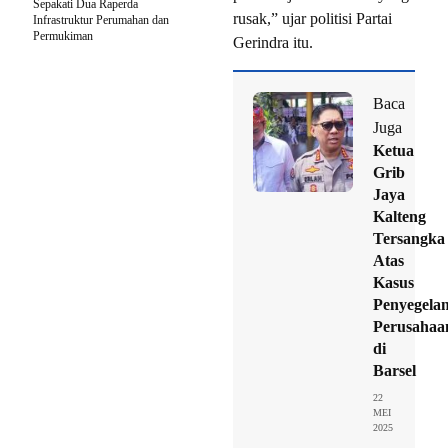
Sepakati Dua Raperda
rusak,” ujar politisi Partai
Infrastruktur Perumahan dan
Permukiman
Gerindra itu.
Baca
Juga
Ketua
Grib
Jaya
Kalteng
Tersangka
Atas
Kasus
Penyegela
Perusahaa
di
Barsel
22
MEI
2025