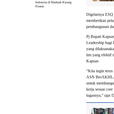
Indonesia di Madinah Kurang
Protein
Digelarnya ESQ p
memberikan pelay
pembangunan da
Pj Bupati Kapu
Leadership bagi
yang dilaksanaka
tim yang efektif
Kapuas
“Kita ingin ter
ASN BerAKHLAK. 
untuk membangun
kerja sesuai cor
tugasnya,” ujar D