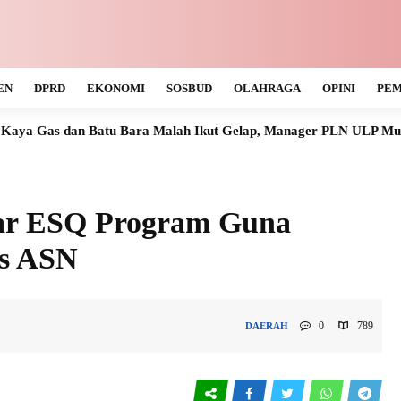
EN
DPRD
EKONOMI
SOSBUD
OLAHRAGA
OPINI
PEM
u Bara Malah Ikut Gelap, Manager PLN ULP Muara Teweh Tak Tah
ar ESQ Program Guna
as ASN
0
789
DAERAH