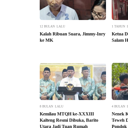
12 BULAN LALU
1 TAHUN 
Kalah Ribuan Suara, Jimmy-Inry
Ketua 
ke MK
Salam H
8 BULAN LALU
4 BULAN 
Kemilau MTQH ke-XXXIII
Nenek K
Kalteng Resmi Dibuka, Barito
Teweh D
Utara Jadi Tuan Rumah
Pondok 