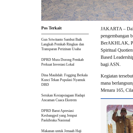
Pos Terkait
JAKARTA – Dalam
pengembangan bud
Gun Sriwitanto Sambut Baik
BerAKHLAK, Pem
Langkah Pemkab Ringkas dan
Transparan Perizinan Usaha
Spiritual Quoti
Based Leadershi
DPRD Mura Dorong Pemkab
bagi ASN.
Perkuat Investasi Lokal
Dina Maulidah: Fogging Berkala
Kegiatan tersebu
Kunci Tekan Populasi Nyamuk
mana berlangsung
DBD
Menara 165, Cila
Serukan Kesiapsiagaan Hadapi
Ancaman Cuaca Ekstrem
DPRD Barut Apresiasi
Kesbangpol yang Jemput
Paskibraka Nasional
Makanan untuk Jemaah Haji