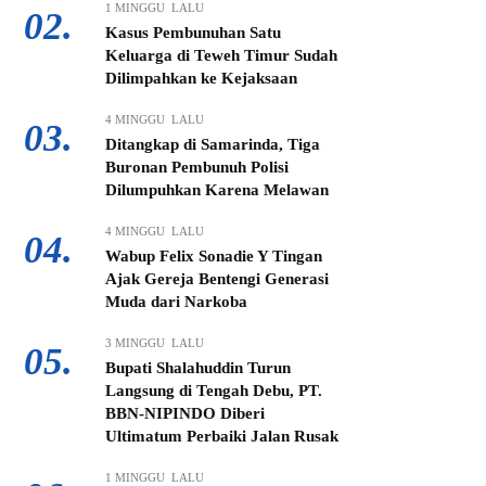
1 MINGGU LALU
02.
Kasus Pembunuhan Satu
Keluarga di Teweh Timur Sudah
Dilimpahkan ke Kejaksaan
4 MINGGU LALU
03.
Ditangkap di Samarinda, Tiga
Buronan Pembunuh Polisi
Dilumpuhkan Karena Melawan
4 MINGGU LALU
04.
Wabup Felix Sonadie Y Tingan
Ajak Gereja Bentengi Generasi
Muda dari Narkoba
3 MINGGU LALU
05.
Bupati Shalahuddin Turun
Langsung di Tengah Debu, PT.
BBN-NIPINDO Diberi
Ultimatum Perbaiki Jalan Rusak
1 MINGGU LALU