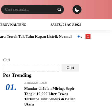
PROV KALTENG
SABTU, 08 AGU 2026
x
u Kapan Listrik Normal
Anak Usia 3 Tahun Tewas Tenggelam d
Cari
Cari
Pos Trending
3 MINGGU LALU
01.
Mundur di Jalan Miring, Sopir
Tangki 10.000 Liter Tewas
Tertimpa Unit Sendiri di Barito
Utara