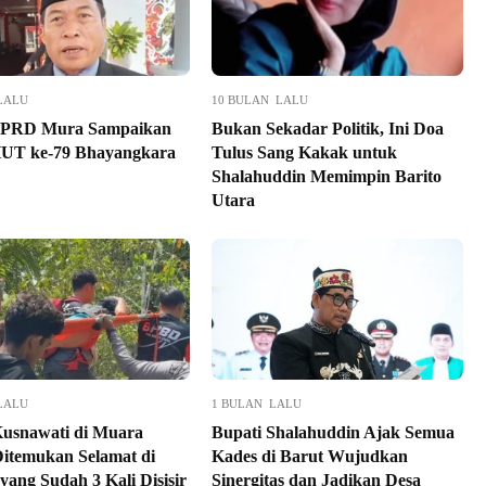
LALU
10 BULAN LALU
DPRD Mura Sampaikan
Bukan Sekadar Politik, Ini Doa
UT ke-79 Bhayangkara
Tulus Sang Kakak untuk
Shalahuddin Memimpin Barito
Utara
LALU
1 BULAN LALU
usnawati di Muara
Bupati Shalahuddin Ajak Semua
itemukan Selamat di
Kades di Barut Wujudkan
yang Sudah 3 Kali Disisir
Sinergitas dan Jadikan Desa