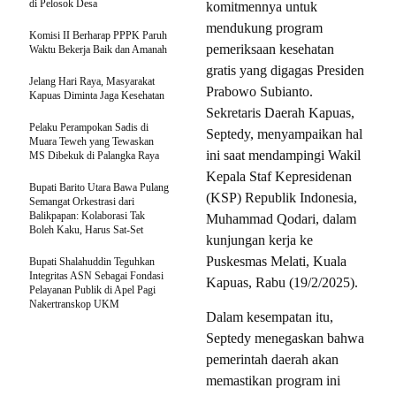
di Pelosok Desa
komitmennya untuk
mendukung program
Komisi II Berharap PPPK Paruh
pemeriksaan kesehatan
Waktu Bekerja Baik dan Amanah
gratis yang digagas Presiden
Jelang Hari Raya, Masyarakat
Prabowo Subianto.
Kapuas Diminta Jaga Kesehatan
Sekretaris Daerah Kapuas,
Pelaku Perampokan Sadis di
Septedy, menyampaikan hal
Muara Teweh yang Tewaskan
ini saat mendampingi Wakil
MS Dibekuk di Palangka Raya
Kepala Staf Kepresidenan
Bupati Barito Utara Bawa Pulang
(KSP) Republik Indonesia,
Semangat Orkestrasi dari
Balikpapan: Kolaborasi Tak
Muhammad Qodari, dalam
Boleh Kaku, Harus Sat-Set
kunjungan kerja ke
Puskesmas Melati, Kuala
Bupati Shalahuddin Teguhkan
Integritas ASN Sebagai Fondasi
Kapuas, Rabu (19/2/2025).
Pelayanan Publik di Apel Pagi
Nakertranskop UKM
Dalam kesempatan itu,
Septedy menegaskan bahwa
pemerintah daerah akan
memastikan program ini