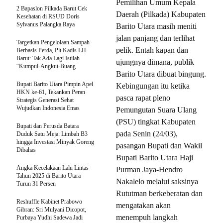
Pemilihan Umum Kepala
2 Bapaslon Pilkada Barut Cek
Daerah (Pilkada) Kabupaten
Kesehatan di RSUD Doris
Sylvanus Palangka Raya
Barito Utara masih meniti
jalan panjang dan terlihat
Targetkan Pengelolaan Sampah
pelik. Entah kapan dan
Berbasis Perda, Plt Kadis LH
Barut: Tak Ada Lagi Istilah
ujungnya dimana, publik
“Kumpul-Angkut-Buang
Barito Utara dibuat bingung.
Bupati Barito Utara Pimpin Apel
Kebingungan itu ketika
HKN ke-61, Tekankan Peran
pasca rapat pleno
Strategis Generasi Sehat
Wujudkan Indonesia Emas
Pemungutan Suara Ulang
(PSU) tingkat Kabupaten
Bupati dan Perusda Batara
pada Senin (24/03),
Duduk Satu Meja: Limbah B3
hingga Investasi Minyak Goreng
pasangan Bupati dan Wakil
Dibahas
Bupati Barito Utara Haji
Angka Kecelakaan Lalu Lintas
Purman Jaya-Hendro
Tahun 2025 di Barito Utara
Nakalelo melalui saksinya
Turun 31 Persen
Rututman berkeberatan dan
Reshuffle Kabinet Prabowo
mengatakan akan
Gibran: Sri Mulyani Dicopot,
menempuh langkah
Purbaya Yudhi Sadewa Jadi