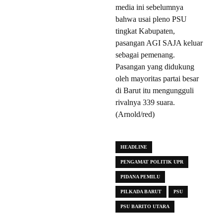
media ini sebelumnya
bahwa usai pleno PSU
tingkat Kabupaten,
pasangan AGI SAJA keluar
sebagai pemenang.
Pasangan yang didukung
oleh mayoritas partai besar
di Barut itu mengungguli
rivalnya 339 suara.
(Arnold/red)
HEADLINE
PENGAMAT POLITIK UPR
PIDANA PEMILU
PILKADA BARUT
PSU
PSU BARITO UTARA