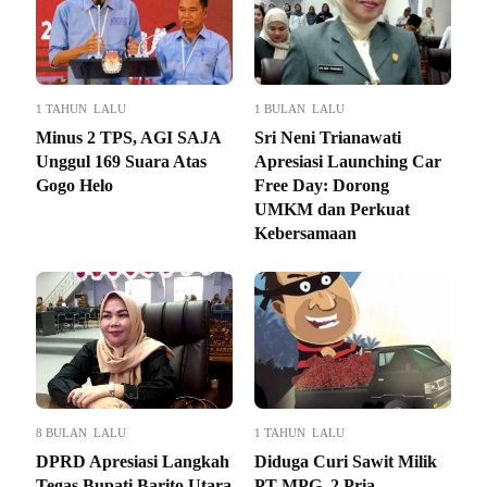
1 TAHUN LALU
1 BULAN LALU
Minus 2 TPS, AGI SAJA
Sri Neni Trianawati
Unggul 169 Suara Atas
Apresiasi Launching Car
Gogo Helo
Free Day: Dorong
UMKM dan Perkuat
Kebersamaan
8 BULAN LALU
1 TAHUN LALU
DPRD Apresiasi Langkah
Diduga Curi Sawit Milik
Tegas Bupati Barito Utara
PT MPG, 2 Pria