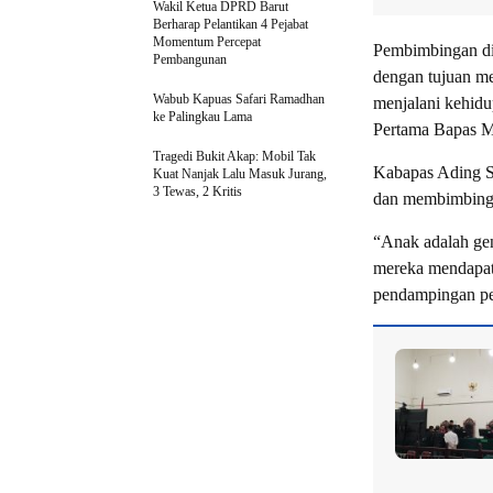
Wakil Ketua DPRD Barut
Berharap Pelantikan 4 Pejabat
Momentum Percepat
Pembimbingan di
Pembangunan
dengan tujuan me
Wabub Kapuas Safari Ramadhan
menjalani kehidu
ke Palingkau Lama
Pertama Bapas Mu
Tragedi Bukit Akap: Mobil Tak
Kabapas Ading S
Kuat Nanjak Lalu Masuk Jurang,
3 Tewas, 2 Kritis
dan membimbing
“Anak adalah gen
mereka mendapat
pendampingan pen