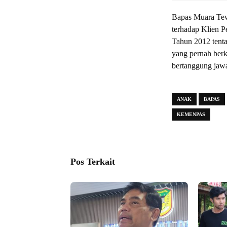
Bapas Muara Te
terhadap Klien 
Tahun 2012 tent
yang pernah berk
bertanggung jawa
ANAK
BAPAS
KEMENPAS
Pos Terkait