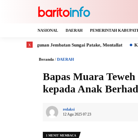
NASIONAL
DAERAH
PEMERINTAH KABUPAT
x
gunan Jembatan Sungai Patake, Montallat
Kaya Gas dan Batu 
Beranda
/
DAERAH
Bapas Muara Teweh
kepada Anak Berha
redaksi
12 Agu 2025 07:23
1 MENIT MEMBACA