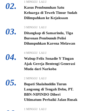
1 MINGGU LALU
02.
Kasus Pembunuhan Satu
Keluarga di Teweh Timur Sudah
Dilimpahkan ke Kejaksaan
3 MINGGU LALU
03.
Ditangkap di Samarinda, Tiga
Buronan Pembunuh Polisi
Dilumpuhkan Karena Melawan
4 MINGGU LALU
04.
Wabup Felix Sonadie Y Tingan
Ajak Gereja Bentengi Generasi
Muda dari Narkoba
2 MINGGU LALU
05.
Bupati Shalahuddin Turun
Langsung di Tengah Debu, PT.
BBN-NIPINDO Diberi
Ultimatum Perbaiki Jalan Rusak
1 MINGGU LALU