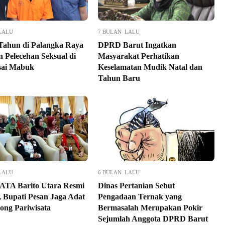
LALU
7 BULAN LALU
 Tahun di Palangka Raya
DPRD Barut Ingatkan
 Pelecehan Seksual di
Masyarakat Perhatikan
sai Mabuk
Keselamatan Mudik Natal dan
Tahun Baru
LALU
6 BULAN LALU
TA Barito Utara Resmi
Dinas Pertanian Sebut
, Bupati Pesan Jaga Adat
Pengadaan Ternak yang
ong Pariwisata
Bermasalah Merupakan Pokir
Sejumlah Anggota DPRD Barut