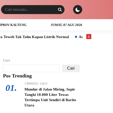
PROV KALTENG
JUMAT, 07 AGU 2026
x
 Kapan Listrik Normal
Anak Usia 3 Tahun Tewas Tenggelam di
Cari
Cari
Pos Trending
3 MINGGU LALU
01.
Mundur di Jalan Miring, Sopir
Tangki 10.000 Liter Tewas
Tertimpa Unit Sendiri di Barito
Utara