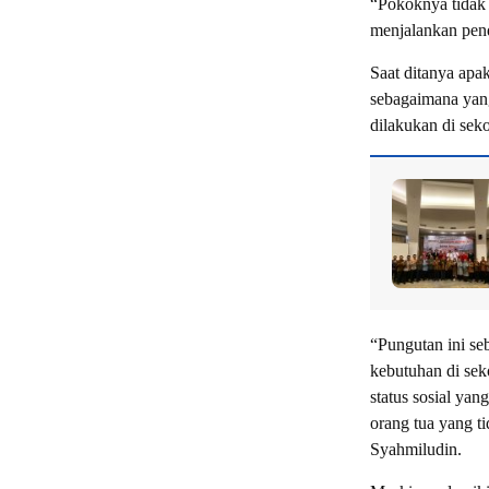
“Pokoknya tidak 
menjalankan pend
Saat ditanya apa
sebagaimana yan
dilakukan di sek
“Pungutan ini se
kebutuhan di se
status sosial ya
orang tua yang t
Syahmiludin.