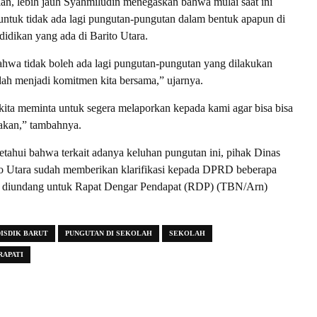
n, lebih jauh Syahmiludin menegaskan bahwa mulai saat ini
untuk tidak ada lagi pungutan-pungutan dalam bentuk apapun di
didikan yang ada di Barito Utara.
ahwa tidak boleh ada lagi pungutan-pungutan yang dilakukan
udah menjadi komitmen kita bersama,” ujarnya.
 kita meminta untuk segera melaporkan kepada kami agar bisa bisa
akan,” tambahnya.
tahui bahwa terkait adanya keluhan pungutan ini, pihak Dinas
to Utara sudah memberikan klarifikasi kepada DPRD beberapa
ka diundang untuk Rapat Dengar Pendapat (RDP) (TBN/Arn)
ISDIK BARUT
PUNGUTAN DI SEKOLAH
SEKOLAH
RAPATI