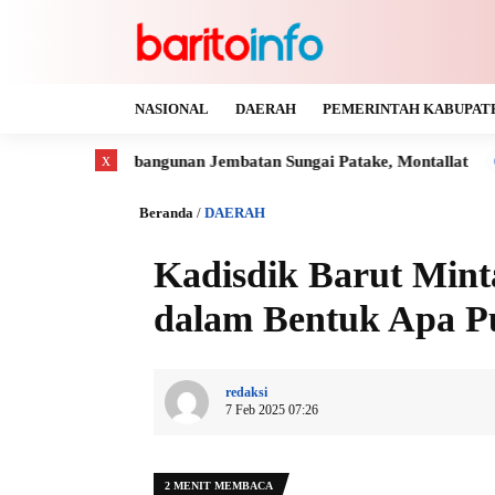
NASIONAL
DAERAH
PEMERINTAH KABUPAT
x
mbangunan Jembatan Sungai Patake, Montallat
Kaya Gas dan 
Beranda
/
DAERAH
Kadisdik Barut Mint
dalam Bentuk Apa Pu
redaksi
7 Feb 2025 07:26
2 MENIT MEMBACA