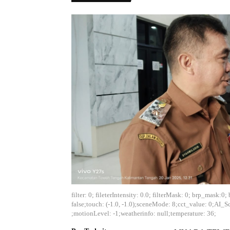
filter: 0; fileterIntensity: 0.0; filterMask: 0; brp_mask
false;touch: (-1.0, -1.0);sceneMode: 8;cct_value: 0;AI_S
;motionLevel: -1;weatherinfo: null;temperature: 36;