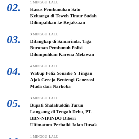
1 MINGGU LALU
02.
Kasus Pembunuhan Satu
Keluarga di Teweh Timur Sudah
Dilimpahkan ke Kejaksaan
3 MINGGU LALU
03.
Ditangkap di Samarinda, Tiga
Buronan Pembunuh Polisi
Dilumpuhkan Karena Melawan
4 MINGGU LALU
04.
Wabup Felix Sonadie Y Tingan
Ajak Gereja Bentengi Generasi
Muda dari Narkoba
3 MINGGU LALU
05.
Bupati Shalahuddin Turun
Langsung di Tengah Debu, PT.
BBN-NIPINDO Diberi
Ultimatum Perbaiki Jalan Rusak
1 MINGGU LALU