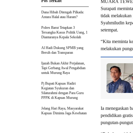
Pos Terkait
MUARA TEWEH-Ke
Surapati memint
Dana Hibah Ditengah Pilkada:
tidak melakukan 
Antara Halal atau Haram?
Syahmiludin kep
Polres Barut Tetapkan 3
setempat.
Tersangka Kasus Politik Uang, 1
Diantaranya Kepala Sekolah
“Kita meminta ke
Al Hadi Dukung SPMB yang
melakukan pungu
Bersih dan Transparan
Ijazah Bukan Akhir Perjalanan,
Tapi Gerbang Awal Pengabdian
untuk Murung Raya
Pj Bupati Kapuas Hadiri
Kegiatan Syukuran dan
Silaturahmi dengan Para Guru
PPPK di Kapuas Murung
Ia menegaskan b
Jelang Hari Raya, Masyarakat
Kapuas Diminta Jaga Kesehatan
pendidikan grati
pungutan-pungut