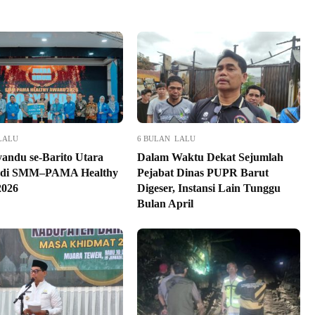
LALU
6 BULAN LALU
yandu se-Barito Utara
Dalam Waktu Dekat Sejumlah
a di SMM–PAMA Healthy
Pejabat Dinas PUPR Barut
2026
Digeser, Instansi Lain Tunggu
Bulan April