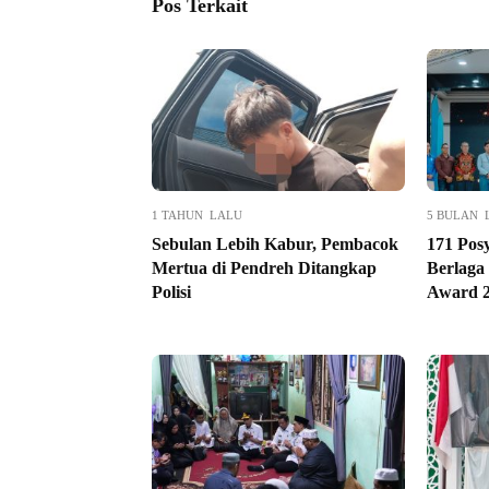
Pos Terkait
1 TAHUN LALU
5 BULAN 
Sebulan Lebih Kabur, Pembacok
171 Pos
Mertua di Pendreh Ditangkap
Berlag
Polisi
Award 