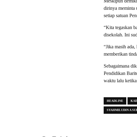
Meskipun demikia
dirinya meminta 
setiap satuan Pen
“Kita tegaskan b
disekolah. Ini s
“Jika masih ada,
memberikan tind
Sebagaimana dike
Pendidikan Bari
waktu lalu keti
HEADLINE
KAD
SYAHMILUDIN A SU