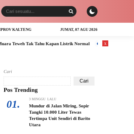
PROV KALTENG
JUMAT, 07 AGU 2026
x
Tahu Kapan Listrik Normal
Anak Usia 3 Tahun Tewas Tenggel
Cari
Cari
Pos Trending
3 MINGGU LALU
01.
Mundur di Jalan Miring, Sopir
Tangki 10.000 Liter Tewas
Tertimpa Unit Sendiri di Barito
Utara