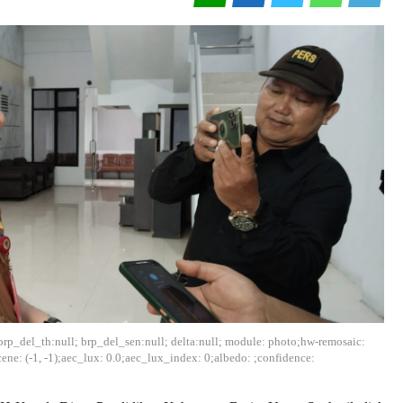
:0; brp_del_th:null; brp_del_sen:null; delta:null; module: photo;hw-remosaic:
cene: (-1, -1);aec_lux: 0.0;aec_lux_index: 0;albedo: ;confidence: